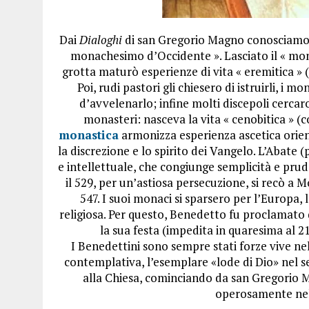
Dai
Dialoghi
di san Gregorio Magno conosciamo la
monachesimo d’Occidente ». Lasciato il « mon
grotta maturò esperienze di vita « eremitica » (
Poi, rudi pastori gli chiesero di istruirli, i
d’avvelenarlo; infine molti discepoli cercar
monasteri: nasceva la vita « cenobitica » 
monastica
armonizza esperienza ascetica orien
la discrezione e lo spirito dei Vangelo. L’Abate
e intellettuale, che congiunge semplicità e prud
il 529, per un’astiosa persecuzione, si recò a 
547. I suoi monaci si sparsero per l’Europa,
religiosa. Per questo, Benedetto fu proclamato
la sua festa (impedita in quaresima al 21
I Benedettini sono sempre stati forze vive nel
contemplativa, l’esemplare «lode di Dio» nel se
alla Chiesa, cominciando da san Gregorio 
operosamente nell