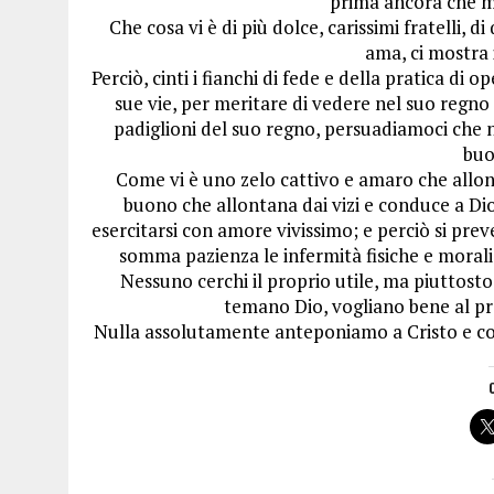
prima ancora che mi
Che cosa vi è di più dolce, carissimi fratelli, d
ama, ci mostra 
Perciò, cinti i fianchi di fede e della pratica di
sue vie, per meritare di vedere nel suo regno 
padiglioni del suo regno, persuadiamoci che n
buo
Come vi è uno zelo cattivo e amaro che allont
buono che allontana dai vizi e conduce a Dio
esercitarsi con amore vivissimo; e perciò si pre
somma pazienza le infermità fisiche e morali 
Nessuno cerchi il proprio utile, ma piuttosto 
temano Dio, vogliano bene al pro
Nulla assolutamente anteponiamo a Cristo e così 