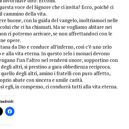
 invochiate dirò: Eccomi.
i questa voce del Signore che ci invita? Ecco, poiché ci
il cammino della vita.
 opere buone, con la guida del vangelo, inoltriamoci nelle
colui che ci ha chiamati. Ma se vogliamo abitare nei
on ci potremo arrivare, se non affrettandoci con le
ne opere.
ana da Dio e conduce all’inferno, così c’è uno zelo
 e alla vita eterna. In questo zelo i monaci devono
vengano l’un l’altro nel rendersi onore, sopportino con
degli altri, si prestino a gara obbedienza reciproca.
quello degli altri, amino i fratelli con puro affetto,
prio abate con sincera e umile carità.
egli, in compenso, ci condurrà tutti alla vita eterna.
Condividi: