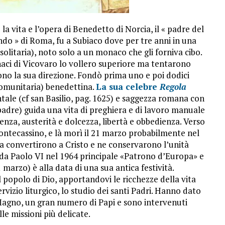
 vita e l’opera di Benedetto di Norcia, il « padre del
do » di Roma, fu a Subiaco dove per tre anni in una
solitaria), noto solo a un monaco che gli forniva cibo.
 monaci di Vicovaro lo vollero superiore ma tentarono
ono la sua direzione. Fondò prima uno e poi dodici
(comunitaria) benedettina.
La sua celebre
Regola
tale (cf san Basilio, pag. 1625) e saggezza romana con
 (padre) guida una vita di preghiera e di lavoro manuale
enza, austerità e dolcezza, libertà e obbedienza. Verso
Montecassino, e là morì il 21 marzo probabilmente nel
 la convertirono a Cristo e ne conservarono l’unità
 da Paolo VI nel 1964 principale «Patrono d’Europa» e
 marzo) è alla data di una sua antica festività.
 popolo di Dio, apportandovi le ricchezze della vita
rvizio liturgico, lo studio dei santi Padri. Hanno dato
Magno, un gran numero di Papi e sono intervenuti
e missioni più delicate.