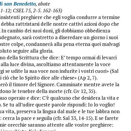
i san Benedetto
, abate
, 1-12; CSEL 75, 2-5. 162-163)
 insistenti preghiere che egli voglia condurre a termine
debba rattristarsi delle nostre cattivi azioni dopo che
li. In cambio dei suoi doni, gli dobbiamo obbedienza
degnato, sarà costretto a diseredare un giorno i suoi
nostre colpe, condannerà alla pena eterna quei malvagi
luto seguire alla gloria.
o della Scrittura che dice: E’ tempo ormai di levarci
i alla luce divina, ascoltiamo attentamente la voce
i se udite la sua voce non indurite i vostri cuori» (Sal
 ciò che lo Spirito dice alle chiese» (Ap 2, 7).
segnerò il timore del Signore. Camminate mentre avete la
dono le tenebre della morte (cfr. Gv 12, 35).
 suo operaio e dice: C’è qualcuno che desidera la vita e
). Se tu all’udire queste parole rispondi: Io lo voglio!
ua vita, preserva la lingua dal male e le tue labbra non
cerca la pace e seguila (cfr. Sal 33, 14-15). E se farete
e mie orecchie saranno attente alle vostre preghiere: