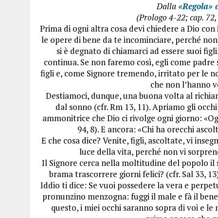
Dalla
«Regola» d
(Prologo 4-22; cap. 72
Prima di ogni altra cosa devi chiedere a Dio con
le opere di bene da te incominciare, perché non 
si è degnato di chiamarci ad essere suoi fig
continua. Se non faremo così, egli come padre s
figli e, come Signore tremendo, irritato per le 
che non l’hanno vo
Destiamoci, dunque, una buona volta al richiam
dal sonno (cfr. Rm 13, 11). Apriamo gli occh
ammonitrice che Dio ci rivolge ogni giorno: «Ogg
94, 8). E ancora: «Chi ha orecchi ascolti
E che cosa dice? Venite, figli, ascoltate, vi in
luce della vita, perché non vi sorpren
Il Signore cerca nella moltitudine del popolo il
brama trascorrere giorni felici? (cfr. Sal 33, 13
Iddio ti dice: Se vuoi possedere la vera e perpet
pronunzino menzogna: fuggi il male e fà il bene: 
questo, i miei occhi saranno sopra di voi e l