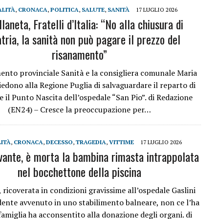
ALITÀ
,
CRONACA
,
POLITICA
,
SALUTE
,
SANITÀ
17 LUGLIO 2026
laneta, Fratelli d’Italia: “No alla chiusura di
tria, la sanità non può pagare il prezzo del
risanamento”
mento provinciale Sanità e la consigliera comunale Maria
iedono alla Regione Puglia di salvaguardare il reparto di
 e il Punto Nascita dell’ospedale “San Pio”. di Redazione
(EN24) – Cresce la preoccupazione per…
ITÀ
,
CRONACA
,
DECESSO
,
TRAGEDIA
,
VITTIME
17 LUGLIO 2026
vante, è morta la bambina rimasta intrappolata
nel bocchettone della piscina
, ricoverata in condizioni gravissime all’ospedale Gaslini
dente avvenuto in uno stabilimento balneare, non ce l’ha
 famiglia ha acconsentito alla donazione degli organi. di