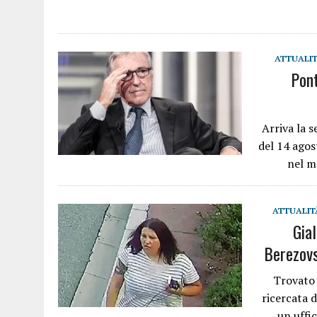
ATTUALI
Pont
Arriva la 
del 14 agos
nel m
ATTUALIT
Gial
Berezovs
Trovato 
ricercata 
un uffic