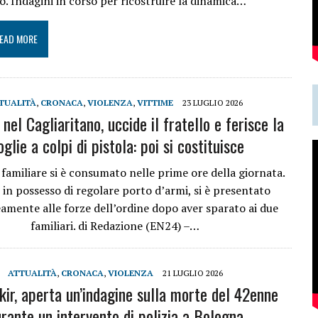
po. Indagini in corso per ricostruire la dinamica…
EAD MORE
TUALITÀ
,
CRONACA
,
VIOLENZA
,
VITTIME
23 LUGLIO 2026
nel Cagliaritano, uccide il fratello e ferisce la
glie a colpi di pistola: poi si costituisce
familiare si è consumato nelle prime ore della giornata.
 in possesso di regolare porto d’armi, si è presentato
mente alle forze dell’ordine dopo aver sparato ai due
familiari. di Redazione (EN24) –…
ATTUALITÀ
,
CRONACA
,
VIOLENZA
21 LUGLIO 2026
kir, aperta un’indagine sulla morte del 42enne
rante un intervento di polizia a Bologna