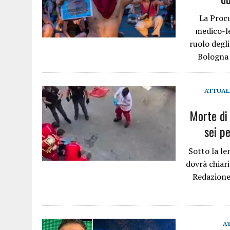
La Proc
medico-le
ruolo degli
Bologna 
ATTUAL
Morte di 
sei pe
Sotto la le
dovrà chiari
Redazione
A