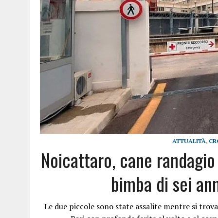
ATTUALITÀ
,
CR
Noicattaro, cane randagi
bimba di sei an
Le due piccole sono state assalite mentre si trovav