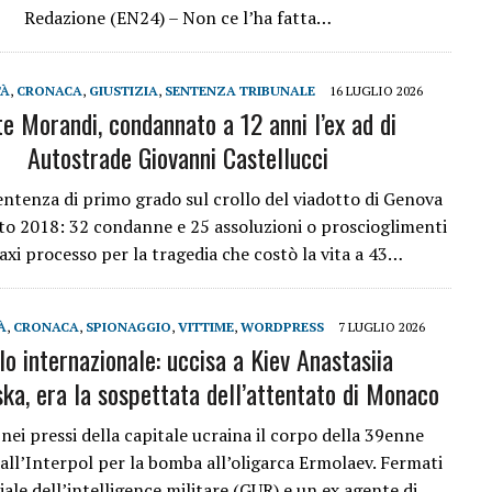
Redazione (EN24) – Non ce l’ha fatta…
TÀ
,
CRONACA
,
GIUSTIZIA
,
SENTENZA TRIBUNALE
16 LUGLIO 2026
e Morandi, condannato a 12 anni l’ex ad di
Autostrade Giovanni Castellucci
sentenza di primo grado sul crollo del viadotto di Genova
to 2018: 32 condanne e 25 assoluzioni o proscioglimenti
axi processo per la tragedia che costò la vita a 43…
À
,
CRONACA
,
SPIONAGGIO
,
VITTIME
,
WORDPRESS
7 LUGLIO 2026
lo internazionale: uccisa a Kiev Anastasiia
ka, era la sospettata dell’attentato di Monaco
nei pressi della capitale ucraina il corpo della 39enne
dall’Interpol per la bomba all’oligarca Ermolaev. Fermati
iale dell’intelligence militare (GUR) e un ex agente di