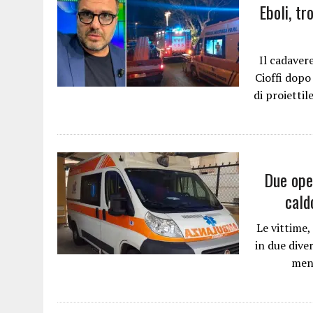
Eboli, tr
Il cadaver
Cioffi dopo
di proiettil
Due oper
cald
Le vittime,
in due dive
ment