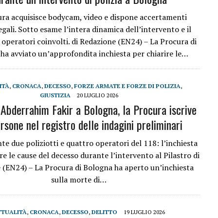
ura acquisisce bodycam, video e dispone accertamenti
gali. Sotto esame l’intera dinamica dell’intervento e il
 operatori coinvolti. di Redazione (EN24) – La Procura di
ha avviato un’approfondita inchiesta per chiarire le…
ITÀ
,
CRONACA
,
DECESSO
,
FORZE ARMATE E FORZE DI POLIZIA
,
GIUSTIZIA
20 LUGLIO 2026
Abderrahim Fakir a Bologna, la Procura iscrive
rsone nel registro delle indagini preliminari
nte due poliziotti e quattro operatori del 118: l’inchiesta
re le cause del decesso durante l’intervento al Pilastro di
 (EN24) – La Procura di Bologna ha aperto un’inchiesta
sulla morte di…
TTUALITÀ
,
CRONACA
,
DECESSO
,
DELITTO
19 LUGLIO 2026