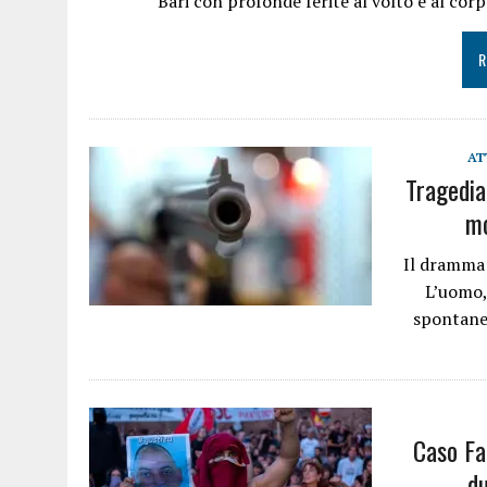
Bari con profonde ferite al volto e al cor
R
AT
Tragedia 
mo
Il dramma 
L’uomo,
spontanea
Caso Fa
du