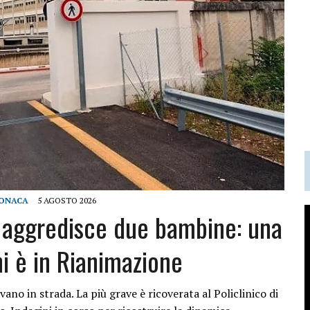
ONACA
5 AGOSTO 2026
o aggredisce due bambine: una
ni è in Rianimazione
ano in strada. La più grave è ricoverata al Policlinico di