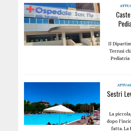
ATTU
Castel
Pedia
Il Diparti
Terrusi ch
Pediatria
ATTUAL
Sestri Le
La piccola
dopo l’inci
fatta. La