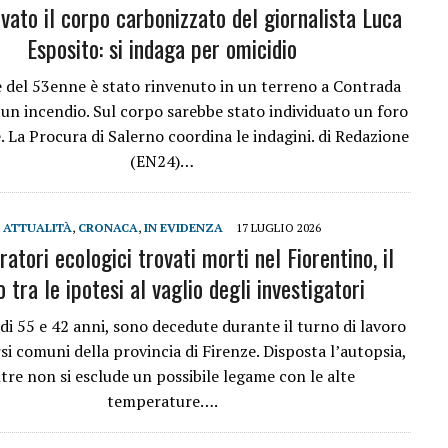
ovato il corpo carbonizzato del giornalista Luca
Esposito: si indaga per omicidio
e del 53enne è stato rinvenuto in un terreno a Contrada
 un incendio. Sul corpo sarebbe stato individuato un foro
e. La Procura di Salerno coordina le indagini. di Redazione
(EN24)…
ATTUALITÀ
,
CRONACA
,
IN EVIDENZA
17 LUGLIO 2026
atori ecologici trovati morti nel Fiorentino, il
o tra le ipotesi al vaglio degli investigatori
 di 55 e 42 anni, sono decedute durante il turno di lavoro
rsi comuni della provincia di Firenze. Disposta l’autopsia,
re non si esclude un possibile legame con le alte
temperature….