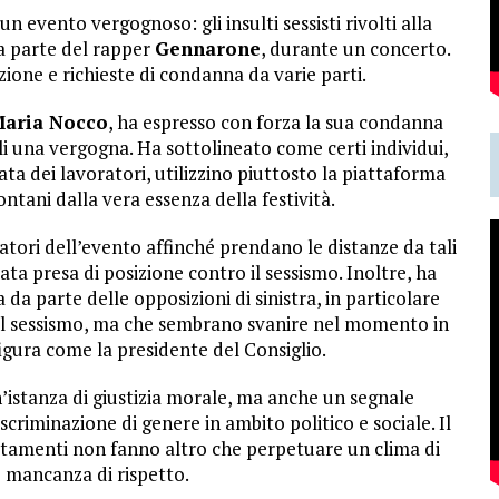
n evento vergognoso: gli insulti sessisti rivolti alla
da parte del rapper
Gennarone
, durante un concerto.
ione e richieste di condanna da varie parti.
Maria Nocco
, ha espresso con forza la sua condanna
i una vergogna. Ha sottolineato come certi individui,
ata dei lavoratori, utilizzino piuttosto la piattaforma
ontani dalla vera essenza della festività.
tori dell’evento affinché prendano le distanze da tali
 presa di posizione contro il sessismo. Inoltre, ha
da parte delle opposizioni di sinistra, in particolare
il sessismo, ma che sembrano svanire nel momento in
 figura come la presidente del Consiglio.
’istanza di giustizia morale, ma anche un segnale
scriminazione di genere in ambito politico e sociale. Il
ortamenti non fanno altro che perpetuare un clima di
 mancanza di rispetto.