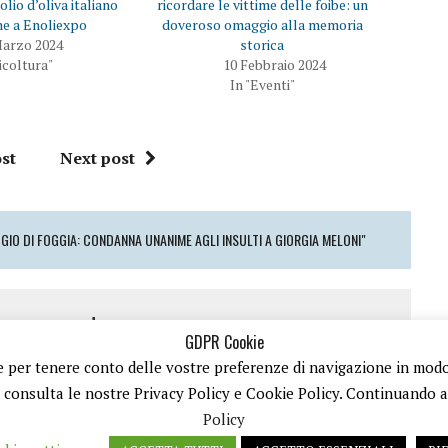
e
F
’olio d’oliva italiano
ricordare le vittime delle foibe: un
s
a
ne a Enoliexpo
doveroso omaggio alla memoria
u
c
T
e
Marzo 2024
storica
w
b
icoltura"
10 Febbraio 2024
i
o
t
o
In "Eventi"
t
k
e
(
r
S
(
i
S
a
st
Next post
i
p
a
r
p
e
r
i
e
n
i
u
n
n
IO DI FOGGIA: CONDANNA UNANIME AGLI INSULTI A GIORGIA MELONI"
u
a
n
n
a
u
n
o
u
v
o
a
 a comment
v
f
a
i
GDPR Cookie
f
n
i
e
 e per tenere conto delle vostre preferenze di navigazione in modo d
o
per inviare un commento.
n
s
e
t
ù consulta le nostre Privacy Policy e Cookie Policy. Continuando a n
s
r
t
a
Policy
r
)
a