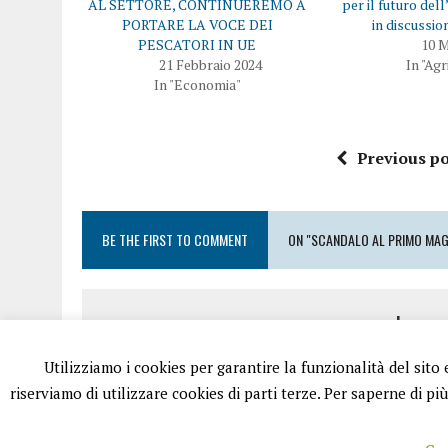
AL SETTORE, CONTINUEREMO A
per il futuro dell
PORTARE LA VOCE DEI
in discussio
PESCATORI IN UE
10 
21 Febbraio 2024
In "Agr
In "Economia"
Previous po
BE THE FIRST TO COMMENT
ON "SCANDALO AL PRIMO MAGG
Leave
Utilizziamo i cookies per garantire la funzionalità del sito
Devi essere
conness
riserviamo di utilizzare cookies di parti terze. Per saperne di pi