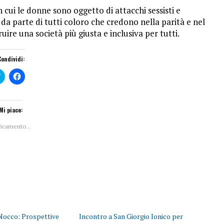
cui le donne sono oggetto di attacchi sessisti e
a da parte di tutti coloro che credono nella parità e nel
ruire una società più giusta e inclusiva per tutti.
Condividi:
F
F
a
a
i
i
c
c
l
l
i
i
Mi piace:
c
c
q
p
ricamento...
u
e
i
r
p
c
e
o
r
n
c
d
o
i
n
v
d
i
i
d
v
e
i
r
d
e
e
s
Nocco: Prospettive
Incontro a San Giorgio Ionico per
r
u