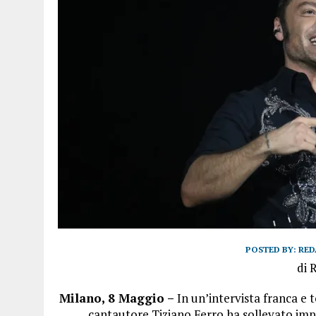
POSTED BY:
RED
di 
Milano, 8 Maggio –
In un’intervista franca e 
cantautore Tiziano Ferro ha sollevato impo