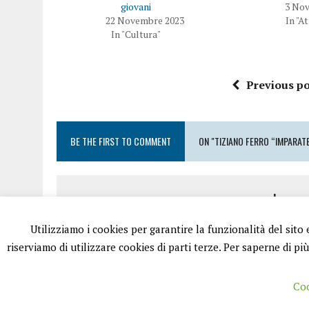
giovani
3 No
22 Novembre 2023
In "A
In "Cultura"
Previous po
BE THE FIRST TO COMMENT
ON "TIZIANO FERRO “IMPARATE 
Leave
Utilizziamo i cookies per garantire la funzionalità del sito
Devi essere
conness
riserviamo di utilizzare cookies di parti terze. Per saperne di pi
Coo
PUGLIA.NET È UN PORTALE GESTITO DA FRANCESCO TV - PARTIT