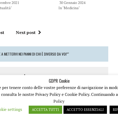
vembre 2021
30 Gennaio 2024
ttualità"
In "Medicina"
st
Next post
A METTERVI NEI PANNI DI CHI È DIVERSO DA VOI”"
 a comment
GDPR Cookie
 e per tenere conto delle vostre preferenze di navigazione in modo d
o
per inviare un commento.
ù consulta le nostre Privacy Policy e Cookie Policy. Continuando a n
Policy
kie settings
ACCETTA TUTTI
ACCETTO ESSENZIALI
RI
A IVA 08792490727 - TESTATA GIORNALISTICA REGISTRATA PRESSO IL TRIBUNALE DI TRANI