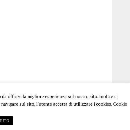
a offrirvi la migliore esperienza sul nostro sito. Inoltre ci
avigare sul sito, l'utente accetta di utilizzare i cookies.
Cookie
FIUTO
 RG N.256/2018 MOD.21/12/2023. TUTTI I DIRITTI RISERVATI.