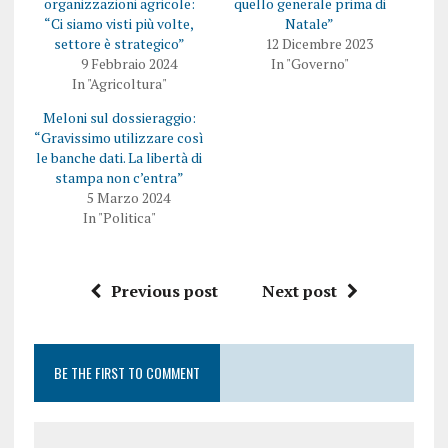
e
F
organizzazioni agricole:
quello generale prima di
s
a
“Ci siamo visti più volte,
Natale”
u
c
T
e
settore è strategico”
12 Dicembre 2023
w
b
9 Febbraio 2024
In "Governo"
i
o
t
o
In "Agricoltura"
t
k
e
(
Meloni sul dossieraggio:
r
S
(
i
“Gravissimo utilizzare così
S
a
i
p
le banche dati. La libertà di
a
r
stampa non c’entra”
p
e
r
i
5 Marzo 2024
e
n
In "Politica"
i
u
n
n
u
a
n
n
a
u
n
o
Previous post
Next post
u
v
o
a
v
f
a
i
f
n
i
e
BE THE FIRST TO COMMENT
n
s
e
t
s
r
t
a
r
)
a