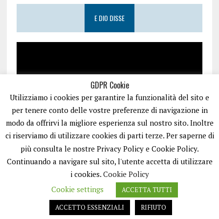
E DIO DISSE
GDPR Cookie
Utilizziamo i cookies per garantire la funzionalità del sito e
per tenere conto delle vostre preferenze di navigazione in
modo da offrirvi la migliore esperienza sul nostro sito. Inoltre
ci riserviamo di utilizzare cookies di parti terze. Per saperne di
più consulta le nostre Privacy Policy e Cookie Policy.
Continuando a navigare sul sito, l'utente accetta di utilizzare
i cookies.
Cookie Policy
Cookie settings
ACCETTA TUTTI
PUGLIA.NET È UN PORTALE GESTITO DA FRANCESCO TV - PARTITA IVA
08792490727 - TESTATA GIORNALISTICA REGISTRATA PRESSO IL TRIBUNALE
ACCETTO ESSENZIALI
RIFIUTO
DI TRANI RG N.256/2018 MOD.21/12/2023. TUTTI I DIRITTI RISERVATI.