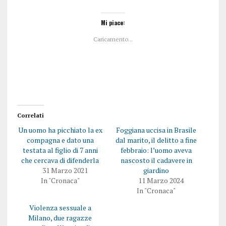
i
i
c
c
l
l
i
i
Mi piace:
c
c
q
p
Caricamento...
u
e
i
r
p
c
e
o
r
n
c
d
o
i
n
v
d
i
i
d
v
e
i
r
Correlati
d
e
e
s
Un uomo ha picchiato la ex
Foggiana uccisa in Brasile
r
u
e
F
compagna e dato una
dal marito, il delitto a fine
s
a
testata al figlio di 7 anni
febbraio: l’uomo aveva
u
c
T
e
che cercava di difenderla
nascosto il cadavere in
w
b
31 Marzo 2021
giardino
i
o
t
o
In "Cronaca"
11 Marzo 2024
t
k
In "Cronaca"
e
(
r
S
(
i
Violenza sessuale a
S
a
i
p
Milano, due ragazze
a
r