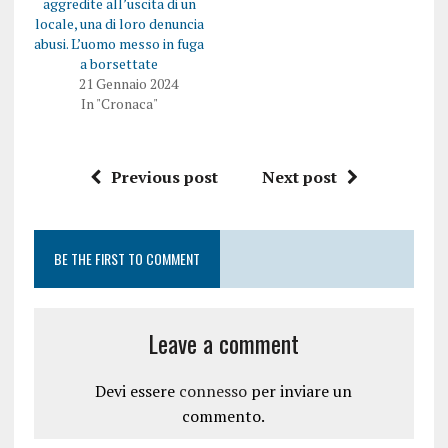
aggredite all’uscita di un
p
e
r
i
locale, una di loro denuncia
e
n
abusi. L’uomo messo in fuga
i
u
n
n
a borsettate
u
a
21 Gennaio 2024
n
n
a
u
In "Cronaca"
n
o
u
v
o
a
v
f
a
i
Previous post
Next post
f
n
i
e
n
s
e
t
s
r
t
a
r
)
BE THE FIRST TO COMMENT
a
)
Leave a comment
Devi essere
connesso
per inviare un
commento.