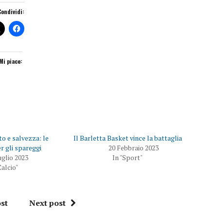
Condividi:
Mi piace:
to e salvezza: le
Il Barletta Basket vince la battaglia
r gli spareggi
20 Febbraio 2023
uglio 2023
In "Sport"
Calcio"
st
Next post