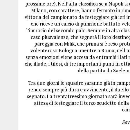
prossime ore). Nell’alta classifica se a Napoli s
Milano, con carattere, hanno fermato in rimo
vittoria del campionato da festeggiare già ieri in
che riceve un calcio di punizione battuto ve
l’incrocio del secondo palo. Sempre in alta clas
caso plusvalenze, che segnerà il loro destino
pareggia con Milik, che prima si è reso prot
volenteroso Bologna; mentre a Roma, nell’an
senza emozioni viene accesa da entrambi i lati
che illude, i tifosi, di tre importanti punti in o
della partita da Saelema
Tra due giorni le squadre saranno già in campo
rende sempre più dura e avvincente, il duello
segnato. La trentatreesima giornata sarà invec
attesa di festeggiare il terzo scudetto della
cam
Sav