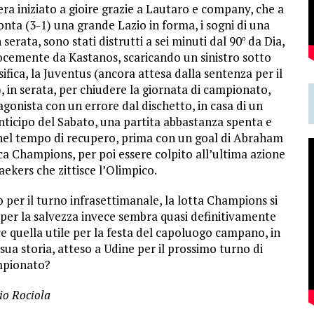
i era iniziato a gioire grazie a Lautaro e company, che a
nta (3-1) una grande Lazio in forma, i sogni di una
 serata, sono stati distrutti a sei minuti dal 90
da Dia,
o
locemente da Kastanos, scaricando un sinistro sotto
sifica, la Juventus (ancora attesa dalla sentenza per il
), in serata, per chiudere la giornata di campionato,
agonista con un errore dal dischetto, in casa di un
ticipo del Sabato, una partita abbastanza spenta e
 nel tempo di recupero, prima con un goal di Abraham
ttica Champions, per poi essere colpito all’ultima azione
ekers che zittisce l’Olimpico.
 per il turno infrasettimanale, la lotta Champions si
 per la salvezza invece sembra quasi definitivamente
e quella utile per la festa del capoluogo campano, in
 sua storia, atteso a Udine per il prossimo turno di
pionato?
io Rociola