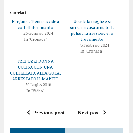
i
d
v
e
i
r
Correlati
d
e
e
s
Bergamo, 45enne uccide a
Uccide la moglie e si
r
u
e
F
coltellate il marito
barrica in casa armato. La
s
a
26 Gennaio 2024
polizia fa irruzione e lo
u
c
T
e
In "Cronaca"
trova morto
w
b
8 Febbraio 2024
i
o
t
o
In "Cronaca"
t
k
e
(
TREPUZZI DONNA
r
S
(
i
UCCISA CON UNA
S
a
i
p
COLTELLATA ALLA GOLA,
a
r
ARRESTATO IL MARITO
p
e
r
i
30 Luglio 2018
e
n
In "Video"
i
u
n
n
u
a
n
n
a
u
n
o
Previous post
Next post
u
v
o
a
v
f
a
i
f
n