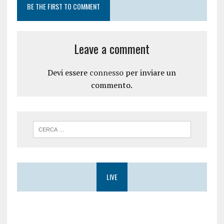
i
e
BE THE FIRST TO COMMENT
n
s
e
t
s
r
t
a
r
)
a
Leave a comment
)
Devi essere
connesso
per inviare un
commento.
LIVE