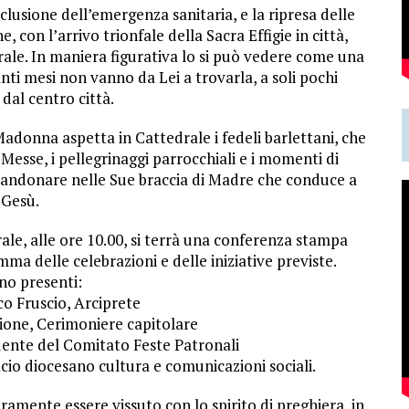
usione dell’emergenza sanitaria, e la ripresa delle
e, con l’arrivo trionfale della Sacra Effigie in città,
ale. In maniera figurativa lo si può vedere come una
anti mesi non vanno da Lei a trovarla, a soli pochi
 dal centro città.
a Madonna aspetta in Cattedrale i fedeli barlettani, che
 Messe, i pellegrinaggi parrocchiali e i momenti di
abbandonare nelle Sue braccia di Madre che conduce a
Gesù.
ale, alle ore 10.00, si terrà una conferenza stampa
ma delle celebrazioni e delle iniziative previste.
no presenti:
o Fruscio, Arciprete
ione, Cerimoniere capitolare
dente del Comitato Feste Patronali
icio diocesano cultura e comunicazioni sociali.
mente essere vissuto con lo spirito di preghiera, in