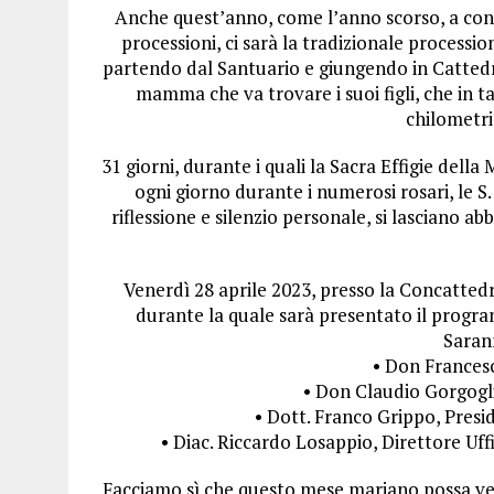
Anche quest’anno, come l’anno scorso, a concl
processioni, ci sarà la tradizionale procession
partendo dal Santuario e giungendo in Cattedr
mamma che va trovare i suoi figli, che in t
chilometri
31 giorni, durante i quali la Sacra Effigie dell
ogni giorno durante i numerosi rosari, le S.
riflessione e silenzio personale, si lasciano 
Venerdì 28 aprile 2023, presso la Concattedr
durante la quale sarà presentato il program
Saran
• Don Francesc
• Don Claudio Gorgogl
• Dott. Franco Grippo, Presi
• Diac. Riccardo Losappio, Direttore Uff
Facciamo sì che questo mese mariano possa vera