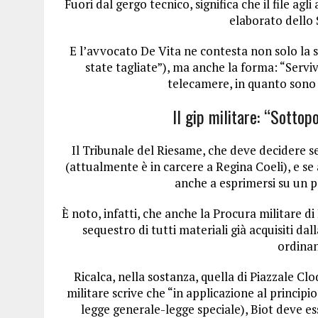
Fuori dal gergo tecnico, significa che il file agl
elaborato dello 
E l’avvocato De Vita ne contesta non solo la 
state tagliate”), ma anche la forma: “Serv
telecamere, in quanto sono 
Il gip militare: “Sottop
Il Tribunale del Riesame, che deve decidere s
(attualmente è in carcere a Regina Coeli), e se a
anche a esprimersi su un po
È noto, infatti, che anche la Procura militare d
sequestro di tutti materiali già acquisiti d
ordinan
Ricalca, nella sostanza, quella di Piazzale Clo
militare scrive che “in applicazione al principi
legge generale-legge speciale), Biot deve es