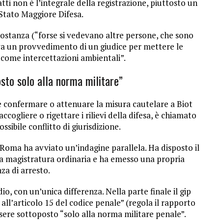
i atti non è l’integrale della registrazione, piuttosto un
Stato Maggiore Difesa.
sostanza (“forse si vedevano altre persone, che sono
iva un provvedimento di un giudice per mettere le
come intercettazioni ambientali”.
osto solo alla norma militare”
e confermare o attenuare la misura cautelare a Biot
ccogliere o rigettare i rilievi della difesa, è chiamato
ssibile conflitto di giurisdizione.
i Roma ha avviato un’indagine parallela. Ha disposto il
alla magistratura ordinaria e ha emesso una propria
za di arresto.
dio, con un’unica differenza. Nella parte finale il gip
o all’articolo 15 del codice penale” (regola il rapporto
sere sottoposto “solo alla norma militare penale”.