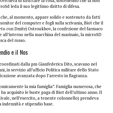
t cercherà di sfruttare la cosa, sostenendo che la non
Sd leda il suo legittimo diritto di difesa.
 che, al momento, appare solido e sostenuto da fatti
monitor del computer e fogli sulla scrivania, Biot che il
ceto con Dmitrj Ostroukhov, la confezione del farmaco
 all’interno nella macchina del marinaio, la microSD
asca del russo.
endio e il Nos
 coordinati dalla pm Gianfederica Dito, scavano nel
, in servizio all’ufficio Politica militare dello Stato
icazione avanzata dopo l’arresto in flagranza.
nomicamente la mia famiglia”. Famiglia numerosa, che
 ha acquisito le buste paga di Biot dell’ultimo anno. Il
ivale, nell’esercito, a tenente colonnello) prendeva
a indennità e stipendio base.