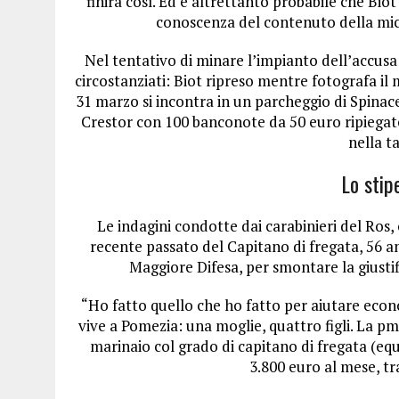
finirà così. Ed è altrettanto probabile che Bio
conoscenza del contenuto della micro
Nel tentativo di minare l’impianto dell’accusa
circostanziati: Biot ripreso mentre fotografa il 
31 marzo si incontra in un parcheggio di Spina
Crestor con 100 banconote da 50 euro ripiegate
nella t
Lo stip
Le indagini condotte dai carabinieri del Ros,
recente passato del Capitano di fregata, 56 anni
Maggiore Difesa, per smontare la giustif
“Ho fatto quello che ho fatto per aiutare eco
vive a Pomezia: una moglie, quattro figli. La pm
marinaio col grado di capitano di fregata (equ
3.800 euro al mese, tr