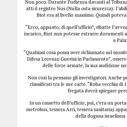
Non poco. Durante l’udienza davanti al Tribuna
atti il registro Nos (Nulla osta sicurezza): l’ab
Biot era al livello massimo. Quindi poteva 
“Ecco, appunto, di quell’ufficio”, ribatte l’avv
incarico, Biot non potesse estrarre documenti a
a Pala
“Qualsiasi cosa possa aver richiamato sul monito
Difesa Lorenzo Guerini in Parlamento”, osserva 
delle forze armate, la sua audizione no
Non così la pensano gli investigatori. Anche p
classificati tra le sue carte. “Roba vecchia di
fregata dovrà spiegare perch
In un cassetto dell’ufficio, poi, c’era un por
metrobus, tessera Arci, tessera sanitaria) appa
della dogana israeliana 