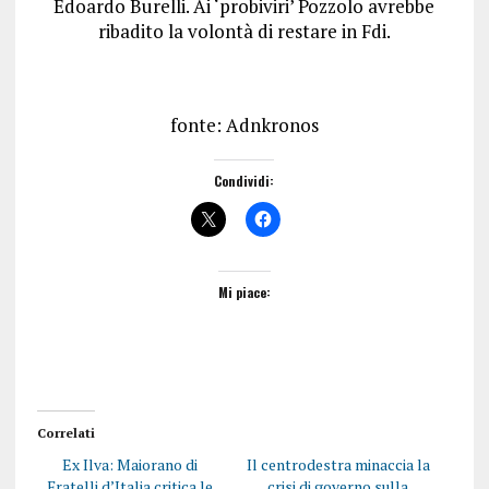
Edoardo Burelli. Ai ‘probiviri’ Pozzolo avrebbe
ribadito la volontà di restare in Fdi.
fonte: Adnkronos
Condividi:
Mi piace:
Correlati
Ex Ilva: Maiorano di
Il centrodestra minaccia la
Fratelli d’Italia critica le
crisi di governo sulla