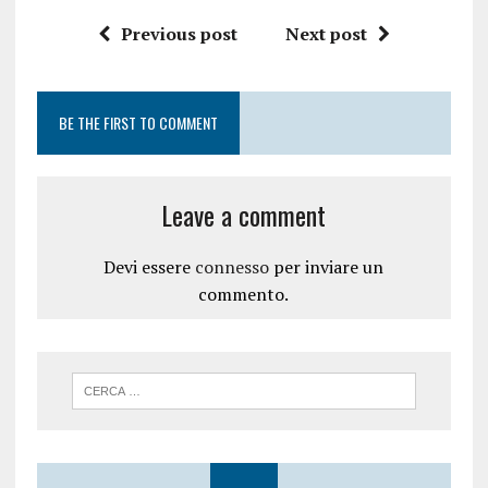
n
o
u
v
Previous post
Next post
o
a
v
f
a
i
f
n
i
e
n
s
e
t
BE THE FIRST TO COMMENT
s
r
t
a
r
)
a
)
Leave a comment
Devi essere
connesso
per inviare un
commento.