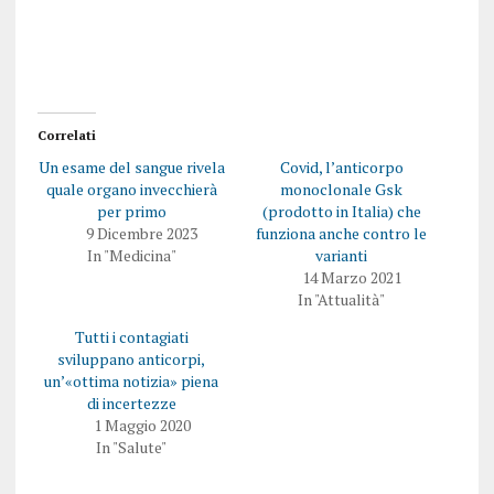
e
o
r
n
c
d
o
i
n
v
d
i
i
d
v
e
i
r
Correlati
d
e
e
s
Un esame del sangue rivela
Covid, l’anticorpo
r
u
e
F
quale organo invecchierà
monoclonale Gsk
s
a
per primo
(prodotto in Italia) che
u
c
T
e
9 Dicembre 2023
funziona anche contro le
w
b
In "Medicina"
varianti
i
o
t
o
14 Marzo 2021
t
k
In "Attualità"
e
(
r
S
(
i
Tutti i contagiati
S
a
i
p
sviluppano anticorpi,
a
r
un’«ottima notizia» piena
p
e
r
i
di incertezze
e
n
1 Maggio 2020
i
u
n
n
In "Salute"
u
a
n
n
a
u