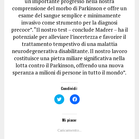
un importante progresso nella nostra
comprensione del morbo di Parkinson e offre un
esame del sangue semplice e minimamente
invasivo come strumento per la diagnosi
precoce”. “Il nostro test – conclude Madrer – ha il
potenziale per alleviare l’incertezza e favorire il
trattamento tempestivo di una malattia
neurodegenerativa disabilitante. Il nostro lavoro
costituisce una pietra miliare significativa nella
lotta contro il Parkinson, offrendo una nuova
speranza a milioni di persone in tutto il mondo”.
Condividi:
F
F
a
a
i
i
c
c
l
l
i
i
Mi piace:
c
c
q
p
Caricamento...
u
e
i
r
p
c