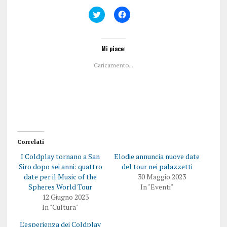
F
F
a
a
i
i
c
c
l
l
i
i
Mi piace:
c
c
q
p
Caricamento...
u
e
i
r
p
c
e
o
r
n
c
d
o
i
n
v
d
i
i
d
v
e
i
r
Correlati
d
e
e
s
I Coldplay tornano a San
Elodie annuncia nuove date
r
u
e
F
Siro dopo sei anni: quattro
del tour nei palazzetti
s
a
date per il Music of the
30 Maggio 2023
u
c
T
e
Spheres World Tour
In "Eventi"
w
b
12 Giugno 2023
i
o
t
o
In "Cultura"
t
k
e
(
L’esperienza dei Coldplay
r
S