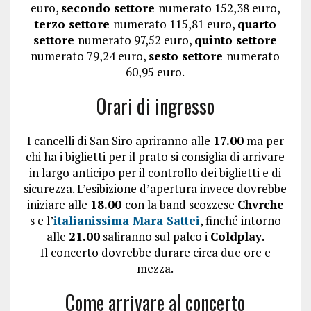
euro,
secondo settore
numerato 152,38 euro,
terzo settore
numerato 115,81 euro,
quarto
settore
numerato 97,52 euro,
quinto settore
numerato 79,24 euro,
sesto settore
numerato
60,95 euro.
Orari di ingresso
I cancelli di San Siro apriranno alle
17.00
ma per
chi ha i biglietti per il prato si consiglia di arrivare
in largo anticipo per il controllo dei biglietti e di
sicurezza. L’esibizione d’apertura invece dovrebbe
iniziare alle
18.00
con la band scozzese
Chvrche
s e l’
italianissima Mara Sattei
, finché intorno
alle
21.00
saliranno sul palco i
Coldplay
.
Il concerto dovrebbe durare circa due ore e
mezza.
Come arrivare al concerto