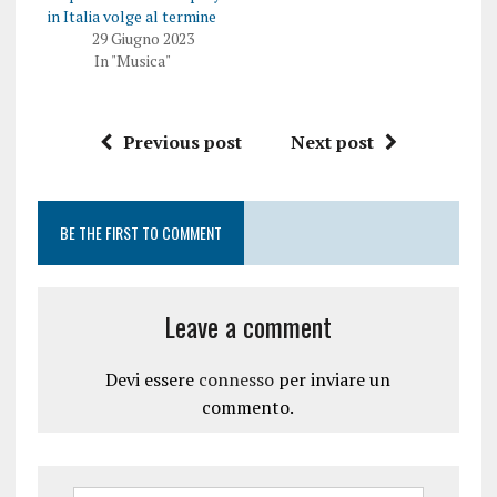
(
i
in Italia volge al termine
S
a
i
p
29 Giugno 2023
a
r
In "Musica"
p
e
r
i
e
n
i
u
n
n
u
a
Previous post
Next post
n
n
a
u
n
o
u
v
o
a
v
f
BE THE FIRST TO COMMENT
a
i
f
n
i
e
n
s
e
t
s
r
Leave a comment
t
a
r
)
a
)
Devi essere
connesso
per inviare un
commento.