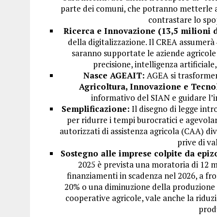
parte dei comuni, che potranno metterle a
contrastare lo spo
Ricerca e Innovazione (13,5 milioni d
della digitalizzazione. Il CREA assumerà
saranno supportate le aziende agricole
precisione, intelligenza artificial
Nasce AGEAIT:
AGEA si trasforme
Agricoltura, Innovazione e Tecno
informativo del SIAN e guidare l’i
Semplificazione:
Il disegno di legge int
per ridurre i tempi burocratici e agevolare
autorizzati di assistenza agricola (CAA) 
prive di va
Sostegno alle imprese colpite da epiz
2025 è prevista una moratoria di 12 me
finanziamenti in scadenza nel 2026, a fro
20% o una diminuzione della produzione d
cooperative agricole, vale anche la riduz
prod