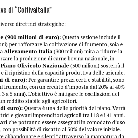
ve di “Coltivaitalia”
diverse direttrici strategiche:
e (900 milioni di euro):
Questa sezione include il
ni) per rafforzare la coltivazione di frumento, soia e
iva
Allevamento Italia
(300 milioni) mira a ridurre la
rzare la produzione di carne bovina nazionale, in
l
Piano Olivicolo Nazionale
(300 milioni) sosterrà il
 e il ripristino della capacità produttiva delle aziende.
i di euro):
Per garantire prezzi certi e stabilità, sono
per il frumento, con un credito d’imposta dal 20% al 40%
 a 5 anni). L’obiettivo è mitigare le oscillazioni del
n reddito stabile agli agricoltori.
di euro):
Questa è una delle priorità del piano. Verrà
rici e giovani imprenditori agricoli tra i 18 e i 41 anni.
tari
che potranno essere assegnati in comodato d’uso
 con possibilità di riscatto al 50% del valore iniziale.
rre abbandonate e silenti” attraverso la mappatura da