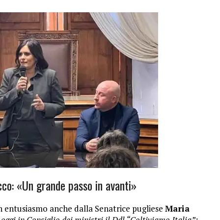
cco: «Un grande passo in avanti»
n entusiasmo anche dalla Senatrice pugliese
Maria
ggi in Consiglio dei ministri il Ddl “Coltiviamo Italia”: