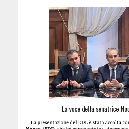
La voce della senatrice No
La presentazione del DDL è stata accolta co
Nocco (FDI)
, che ha commentato: «
Approvato o