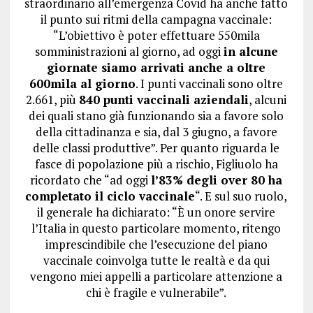
straordinario all’emergenza Covid ha anche fatto
il punto sui ritmi della campagna vaccinale:
“L’obiettivo è poter effettuare 550mila
somministrazioni al giorno, ad oggi
in alcune
giornate siamo arrivati anche a oltre
600mila al giorno
. I punti vaccinali sono oltre
2.661, più
840 punti vaccinali aziendali
, alcuni
dei quali stano già funzionando sia a favore solo
della cittadinanza e sia, dal 3 giugno, a favore
delle classi produttive”. Per quanto riguarda le
fasce di popolazione più a rischio, Figliuolo ha
ricordato che “ad oggi
l’83% degli over 80 ha
completato il ciclo vaccinale
“. E sul suo ruolo,
il generale ha dichiarato: “È un onore servire
l’Italia in questo particolare momento, ritengo
imprescindibile che l’esecuzione del piano
vaccinale coinvolga tutte le realtà e da qui
vengono miei appelli a particolare attenzione a
chi è fragile e vulnerabile”.