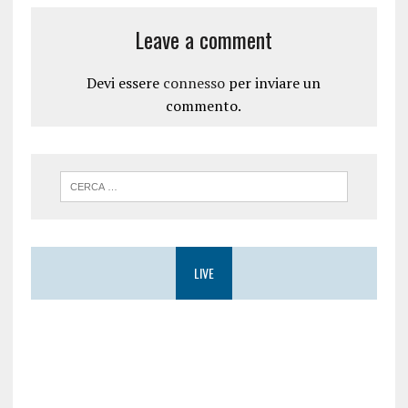
t
a
r
)
a
Leave a comment
)
Devi essere
connesso
per inviare un
commento.
LIVE