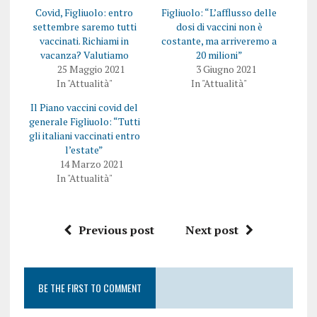
e
s
Covid, Figliuolo: entro
Figliuolo: “L’afflusso delle
r
u
e
F
settembre saremo tutti
dosi di vaccini non è
s
a
vaccinati. Richiami in
costante, ma arriveremo a
u
c
T
e
vacanza? Valutiamo
20 milioni”
w
b
25 Maggio 2021
3 Giugno 2021
i
o
t
o
In "Attualità"
In "Attualità"
t
k
e
(
Il Piano vaccini covid del
r
S
(
i
generale Figliuolo: “Tutti
S
a
i
p
gli italiani vaccinati entro
a
r
l’estate”
p
e
r
i
14 Marzo 2021
e
n
In "Attualità"
i
u
n
n
u
a
n
n
a
u
n
o
Previous post
Next post
u
v
o
a
v
f
a
i
f
n
i
e
BE THE FIRST TO COMMENT
n
s
e
t
s
r