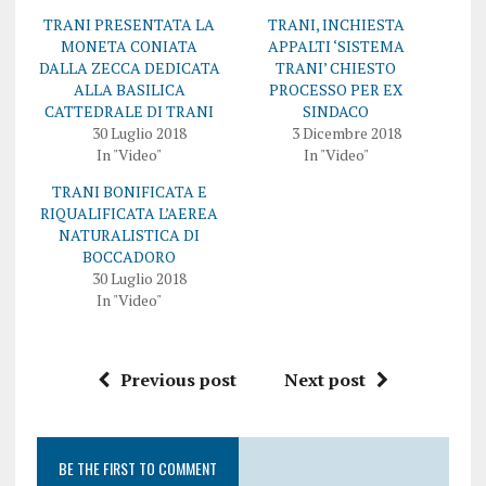
d
e
e
s
TRANI PRESENTATA LA
TRANI, INCHIESTA
r
u
e
F
MONETA CONIATA
APPALTI ‘SISTEMA
s
a
DALLA ZECCA DEDICATA
TRANI’ CHIESTO
u
c
T
e
ALLA BASILICA
PROCESSO PER EX
w
b
CATTEDRALE DI TRANI
SINDACO
i
o
t
o
30 Luglio 2018
3 Dicembre 2018
t
k
In "Video"
In "Video"
e
(
r
S
(
i
TRANI BONIFICATA E
S
a
i
p
RIQUALIFICATA L’AEREA
a
r
NATURALISTICA DI
p
e
r
i
BOCCADORO
e
n
30 Luglio 2018
i
u
n
n
In "Video"
u
a
n
n
a
u
n
o
u
v
Previous post
Next post
o
a
v
f
a
i
f
n
i
e
n
s
e
t
BE THE FIRST TO COMMENT
s
r