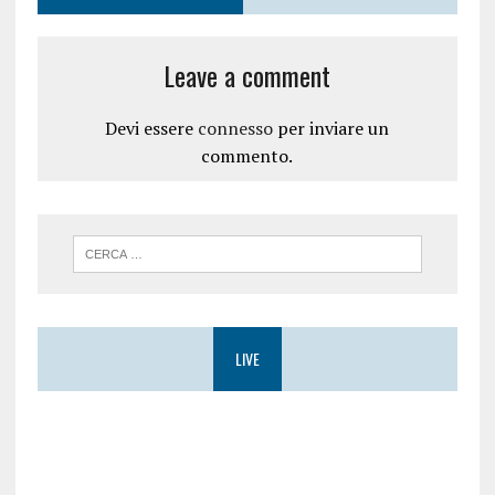
t
a
r
)
a
)
Leave a comment
Devi essere
connesso
per inviare un
commento.
LIVE