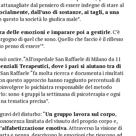
ttanagliate dal pensiero di essere indegne di stare al
cialmente, dall’uso di sostanze, ai tagli, a una
o questo la società lo giudica male”.
za delle emozioni e imparare poi a gestirle
. C’è
ogno di quel che sono. Quello che faccio è il riflesso
io penso di essere’”.
può uscire. “All’ospedale San Raffaele di Milano da 11
nziali Terapeutici, dove i pari si aiutano tra di
Il San Raffaele “fa molta ricerca e documenta i risultati
con questo approccio hanno raggiunto percentuali di
oinvolgere lo psichiatra responsabile del metodo
lo: sono 4 gruppi la settimana di psicoterapia e ogni
na tematica precisa”.
gravi del disturbo: “
Un gruppo lavora sul corpo
,
onoscenza limitata del vissuto del proprio corpo e,
l’alfabetizzazione emotiva
. Attraverso la visione di
 carta e penna, descrivono le emozioni che riescono ad