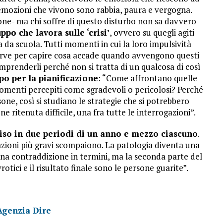
emozioni che vivono sono rabbia, paura e vergogna.
one- ma chi soffre di questo disturbo non sa davvero
ppo che lavora sulle ‘crisi’
, ovvero su quegli agiti
ga da scuola. Tutti momenti in cui la loro impulsività
serve per capire cosa accade quando avvengono questi
omprenderli perché non si tratta di un qualcosa di così
ppo per la pianificazione
: “Come affrontano quelle
momenti percepiti come sgradevoli o pericolosi? Perché
ne, così si studiano le strategie che si potrebbero
 ritenuta difficile, una fra tutte le interrogazioni”.
iviso in due periodi di un anno e mezzo ciascuno
.
azioni più gravi scompaiono. La patologia diventa una
na contraddizione in termini, ma la seconda parte del
otici e il risultato finale sono le persone guarite”.
Agenzia Dire