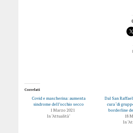
Correlati
Covid e mascherina: aumenta
Dal San Raffael
sindrome dell’occhio secco
cura ‘di gruppo
1 Marzo 2021
borderline de
In "Attualità"
18 M
In "A