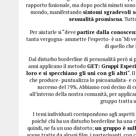
rapporto fusionale, ma dopo pochi minuti sono a
mondo, manifestando
sintomi sgradevoli so
sessualità promiscua
. Tutt
Per aiutarle si “deve
partire dalla conoscen
tanta vergogna- ammette l’esperto- è un ‘Mi verg
di quello che 
Dal disturbo borderline di personalità però si 
anni applicano il metodo
GET: Gruppi Esperie
loro e si specchiano gli uni con gli altri
“. 
che produce- puntualizza lo psicoanalista- e 
successo del 79%. Abbiamo così deciso di c
all’interno della nostra comunità, per applicar
gruppo tratta u
I temi individuati corrispondono agli aspetti 
poiché chi ha un disturbo borderline ha una c
quindi, ne fa un uso distorto;
un gruppo è sul
scene tratte da alcuni film, i partecipanti, con