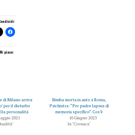
Condividi:
Mi piace:
e di Milano arriva
Bimba morta in auto a Roma,
’ per il disturbo
Psichiatra: “Per padre lapsus di
lla personalità
memoria specifico”. Cos’è
aggio 2021
10 Giugno 2023
ttualità"
In "Cronaca"