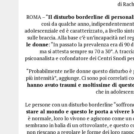
di Rac
ROMA – “
Il disturbo borderline di personal
così da qualche anno, indipendentemente
adolescenziale ed è caratterizzato, a livello si
sulle braccia. Alla base c’è un’incapacità nel r
le donne
: “In passato la prevalenza era di 90 
ma si attesta sempre su 70 a 30”. A tracci
psicoanalista e cofondatore dei Centri Snodi per
“Probabilmente nelle donne questo disturbo è p
più intensità”, aggiunge. Ci sono poi correlati co
hanno avuto traumi e moltissime di quest
che in adolescen
Le persone con un disturbo borderline “soffron
stare al mondo e questo le porta a vivere
è normale, loro lo vivono e agiscono come un q
sembrano in balia di un ottovolante, e questo 
non riescano a regolare le forme dei loro rappor