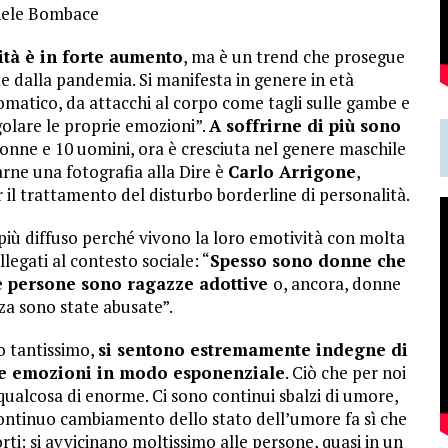
hele Bombace
ità è in forte aumento
, ma è un trend che prosegue
 dalla pandemia. Si manifesta in genere in età
ntomatico, da attacchi al corpo come tagli sulle gambe e
egolare le proprie emozioni”.
A soffrirne di più sono
donne e 10 uomini, ora è cresciuta nel genere maschile
arne una fotografia alla Dire è
Carlo Arrigone
,
 il trattamento del disturbo borderline di personalità.
iù diffuso perché vivono la loro emotività con molta
llegati al contesto sociale: “
Spesso sono donne che
e persone sono ragazze adottive
o, ancora, donne
za sono state abusate”.
o tantissimo,
si sentono estremamente indegne di
 le emozioni in modo esponenziale
. Ciò che per noi
ualcosa di enorme. Ci sono continui sbalzi di umore,
continuo cambiamento dello stato dell’umore fa sì che
ti: si avvicinano moltissimo alle persone, quasi in un