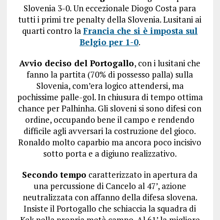
Slovenia 3-0. Un eccezionale Diogo Costa para
tutti i primi tre penalty della Slovenia. Lusitani ai
quarti contro la
Francia che si è imposta sul
Belgio per 1-0
.
Avvio deciso del Portogallo
, con i lusitani che
fanno la partita (70% di possesso palla) sulla
Slovenia, com’era logico attendersi, ma
pochissime palle-gol. In chiusura di tempo ottima
chance per Palhinha. Gli sloveni si sono difesi con
ordine, occupando bene il campo e rendendo
difficile agli avversari la costruzione del gioco.
Ronaldo molto caparbio ma ancora poco incisivo
sotto porta e a digiuno realizzativo.
Secondo tempo
caratterizzato in apertura da
una percussione di Cancelo al 47’, azione
neutralizzata con affanno della difesa slovena.
Insiste il Portogallo che schiaccia la squadra di
Kek nella propria metà campo. Al 61’ la migliore