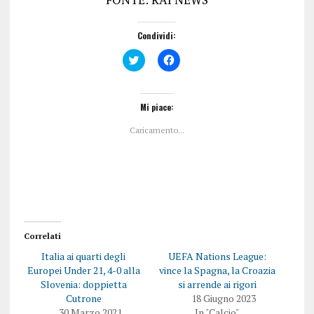
Condividi:
F
F
a
a
i
i
c
c
l
l
i
i
Mi piace:
c
c
q
p
Caricamento...
u
e
i
r
p
c
e
o
r
n
c
d
o
i
n
v
d
i
i
d
v
e
i
r
Correlati
d
e
e
s
Italia ai quarti degli
UEFA Nations League:
r
u
e
F
Europei Under 21, 4-0 alla
vince la Spagna, la Croazia
s
a
Slovenia: doppietta
si arrende ai rigori
u
c
T
e
Cutrone
18 Giugno 2023
w
b
30 Marzo 2021
In "Calcio"
i
o