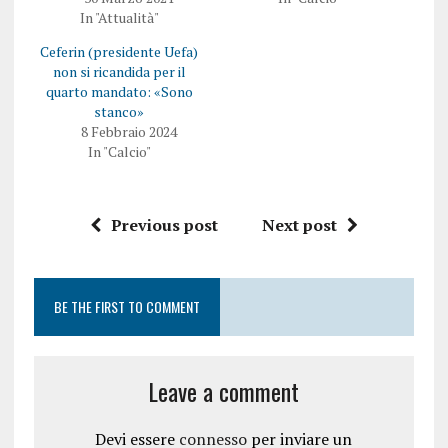
t
o
In "Attualità"
t
k
e
(
Ceferin (presidente Uefa)
r
S
(
i
non si ricandida per il
S
a
i
p
quarto mandato: «Sono
a
r
stanco»
p
e
r
i
8 Febbraio 2024
e
n
In "Calcio"
i
u
n
n
u
a
n
n
a
u
n
o
Previous post
Next post
u
v
o
a
v
f
a
i
f
n
i
e
BE THE FIRST TO COMMENT
n
s
e
t
s
r
t
a
r
)
a
Leave a comment
)
Devi essere
connesso
per inviare un