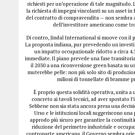
richiesti per un’operazione di tale magnitudo. L
la richiesta di impegni vincolanti su un asset in 
del contratto di compravendita — non sembra av
dell’investitore americano come trop
Di contro, Jindal International si muove con il 
La proposta indiana, pur prevedendo un investi
un impatto occupazionale ridotto a circa 4.
immediate. Il piano prevede una fase transitoria
il 2030 a una riconversione green basata su u
muterebbe pelle: non più solo sito di produzion
milioni di tonnellate di bramme pr
È proprio questa solidità operativa, unita a
concreto ai tavoli tecnici, ad aver spostato l’
Sebbene non sia stata ancora presa una decision
Urso e le istituzioni locali suggeriscono un
approdo più sicuro per garantire la continuità
riduzione del perimetro industriale e occupaz
controparte americana, il Governo sembra orient