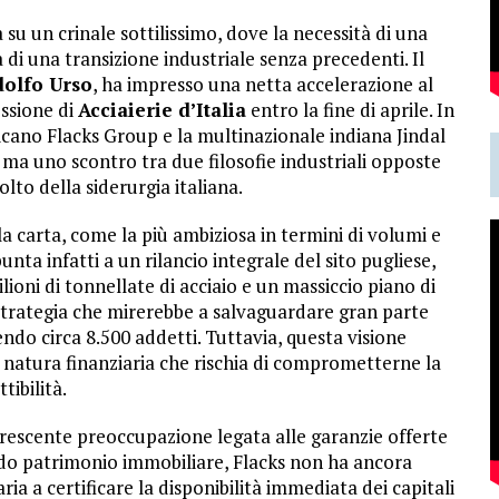
 su un crinale sottilissimo, dove la necessità di una
 di una transizione industriale senza precedenti. Il
olfo Urso
, ha impresso una netta accelerazione al
essione di
Acciaierie d’Italia
entro la fine di aprile. In
icano Flacks Group e la multinazionale indiana Jindal
, ma uno scontro tra due filosofie industriali opposte
olto della siderurgia italiana.
a carta, come la più ambiziosa in termini di volumi e
unta infatti a un rilancio integrale del sito pugliese,
ioni di tonnellate di acciaio e un massiccio piano di
 strategia che mirerebbe a salvaguardare gran parte
ndo circa 8.500 addetti. Tuttavia, questa visione
 natura finanziaria che rischia di comprometterne la
ttibilità.
crescente preoccupazione legata alle garanzie offerte
do patrimonio immobiliare, Flacks non ha ancora
 a certificare la disponibilità immediata dei capitali