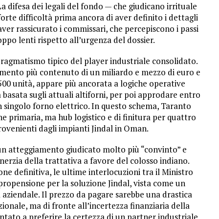
a difesa dei legali del fondo — che giudicano irrituale
forte difficoltà prima ancora di aver definito i dettagli
er rassicurato i commissari, che percepiscono i passi
po lenti rispetto all’urgenza del dossier.
pragmatismo tipico del player industriale consolidato.
mento più contenuto di un miliardo e mezzo di euro e
500 unità, appare più ancorata a logiche operative
 basata sugli attuali altiforni, per poi approdare entro
n singolo forno elettrico. In questo schema, Taranto
e primaria, ma hub logistico e di finitura per quattro
ovenienti dagli impianti Jindal in Oman.
 un atteggiamento giudicato molto più “convinto” e
inerzia della trattativa a favore del colosso indiano.
e definitiva, le ultime interlocuzioni tra il Ministro
a propensione per la soluzione Jindal, vista come un
 aziendale. Il prezzo da pagare sarebbe una drastica
ionale, ma di fronte all’incertezza finanziaria della
ato a preferire la certezza di un partner industriale