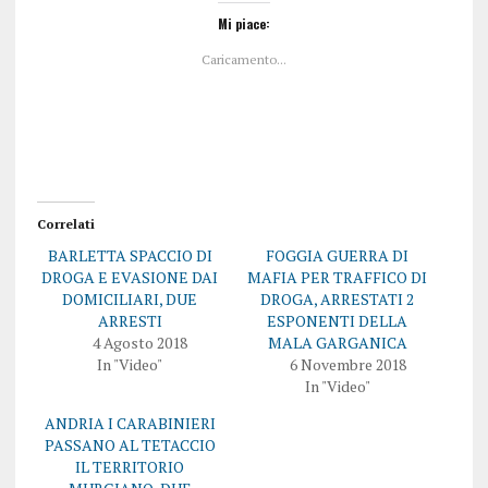
l
l
i
i
Mi piace:
c
c
q
p
Caricamento...
u
e
i
r
p
c
e
o
r
n
c
d
o
i
n
v
d
i
i
d
v
e
i
r
Correlati
d
e
e
s
BARLETTA SPACCIO DI
FOGGIA GUERRA DI
r
u
e
F
DROGA E EVASIONE DAI
MAFIA PER TRAFFICO DI
s
a
DOMICILIARI, DUE
DROGA, ARRESTATI 2
u
c
T
e
ARRESTI
ESPONENTI DELLA
w
b
4 Agosto 2018
MALA GARGANICA
i
o
t
o
In "Video"
6 Novembre 2018
t
k
In "Video"
e
(
r
S
(
i
ANDRIA I CARABINIERI
S
a
i
p
PASSANO AL TETACCIO
a
r
IL TERRITORIO
p
e
r
i