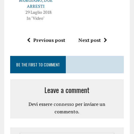
MURGIANO, DUE
e
n
ARRESTI
i
u
n
n
29 Luglio 2018
u
a
In "Video"
n
n
a
u
n
o
u
v
o
a
v
f
Previous post
Next post
a
i
f
n
i
e
n
s
e
t
s
r
BE THE FIRST TO COMMENT
t
a
r
)
a
)
Leave a comment
Devi essere
connesso
per inviare un
commento.