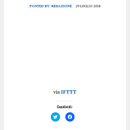
POSTED BY:
REDAZIONE
29 LUGLIO 2018
via
IFTTT
Condividi:
F
F
a
a
i
i
c
c