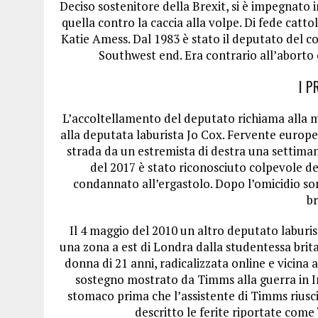
Deciso sostenitore della Brexit, si è impegnato 
quella contro la caccia alla volpe. Di fede cattoli
Katie Amess. Dal 1983 è stato il deputato del co
Southwest end. Era contrario all’aborto 
I P
L’accoltellamento del deputato richiama alla me
alla deputata laburista Jo Cox. Fervente europe
strada da un estremista di destra una settima
del 2017 è stato riconosciuto colpevole de
condannato all’ergastolo. Dopo l’omicidio sono
br
Il 4 maggio del 2010 un altro deputato laburis
una zona a est di Londra dalla studentessa bri
donna di 21 anni, radicalizzata online e vicina 
sostegno mostrato da Timms alla guerra in Ir
stomaco prima che l’assistente di Timms riuscis
descritto le ferite riportate come