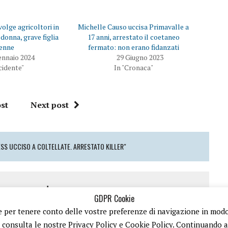
volge agricoltori in
Michelle Causo uccisa Primavalle a
donna, grave figlia
17 anni, arrestato il coetaneo
enne
fermato: non erano fidanzati
ennaio 2024
29 Giugno 2023
cidente"
In "Cronaca"
st
Next post
SS UCCISO A COLTELLATE. ARRESTATO KILLER"
 a comment
GDPR Cookie
 e per tenere conto delle vostre preferenze di navigazione in modo d
o
per inviare un commento.
ù consulta le nostre Privacy Policy e Cookie Policy. Continuando a n