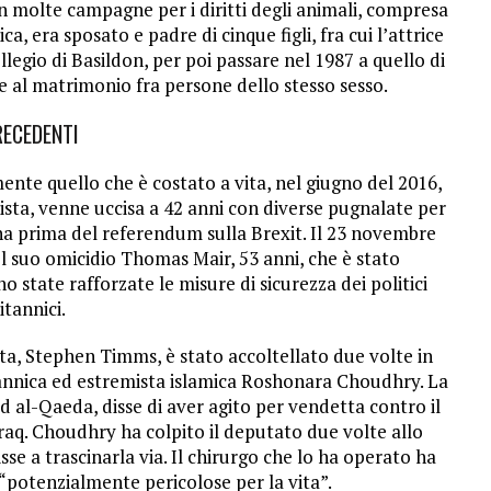
in molte campagne per i diritti degli animali, compresa
ca, era sposato e padre di cinque figli, fra cui l’attrice
llegio di Basildon, per poi passare nel 1987 a quello di
e al matrimonio fra persone dello stesso sesso.
RECEDENTI
nte quello che è costato a vita, nel giugno del 2016,
ista, venne uccisa a 42 anni con diverse pugnalate per
na prima del referendum sulla Brexit. Il 23 novembre
l suo omicidio Thomas Mair, 53 anni, che è stato
 state rafforzate le misure di sicurezza dei politici
itannici.
ta, Stephen Timms, è stato accoltellato due volte in
tannica ed estremista islamica Roshonara Choudhry. La
ad al-Qaeda, disse di aver agito per vendetta contro il
aq. Choudhry ha colpito il deputato due volte allo
se a trascinarla via. Il chirurgo che lo ha operato ha
 “potenzialmente pericolose per la vita”.