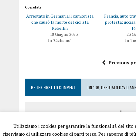
Correlati
Arrestato in Germania il camionista
Francia, auto tra
che causò la morte del ciclista
protesta: uccisa 
Rebellin
14
18 Giugno 2023
23 G
In "Ciclismo"
In "In
Previous po
BE THE FIRST TO COMMENT
ON "GB, DEPUTATO DAVID AME
Leave
Utilizziamo i cookies per garantire la funzionalità del sito
Devi essere
conness
riserviamo di utilizzare cookies di parti terze. Per saperne di pi