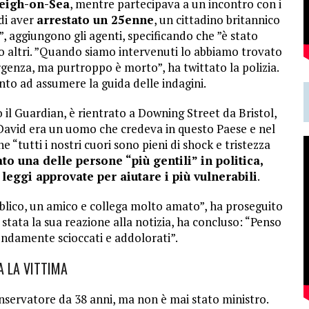
Leigh-on-Sea
, mentre partecipava a un incontro con i
 di aver
arrestato un 25enne
, un cittadino britannico
”, aggiungono gli agenti, specificando che ”è stato
o altri. ”Quando siamo intervenuti lo abbiamo trovato
mergenza, ma purtroppo è morto”, ha twittato la polizia.
nto ad assumere la guida delle indagini.
 il Guardian, è rientrato a Downing Street da Bristol,
David era un uomo che credeva in questo Paese e nel
“tutti i nostri cuori sono pieni di shock e tristezza
to una delle persone “più gentili” in politica,
eggi approvate per aiutare i più vulnerabili
.
lico, un amico e collega molto amato”, ha proseguito
 stata la sua reazione alla notizia, ha concluso: “Penso
ondamente scioccati e addolorati”.
A LA VITTIMA
nservatore da 38 anni, ma non è mai stato ministro.