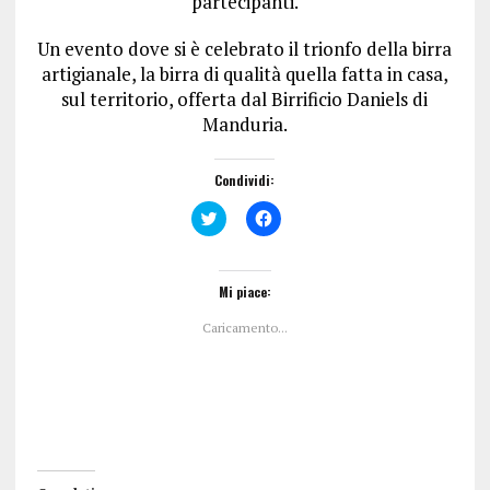
partecipanti.
Un evento dove si è celebrato il trionfo della birra
artigianale, la birra di qualità quella fatta in casa,
sul territorio, offerta dal Birrificio Daniels di
Manduria.
Condividi:
F
F
a
a
i
i
c
c
l
l
i
i
Mi piace:
c
c
q
p
Caricamento...
u
e
i
r
p
c
e
o
r
n
c
d
o
i
n
v
d
i
i
d
v
e
i
r