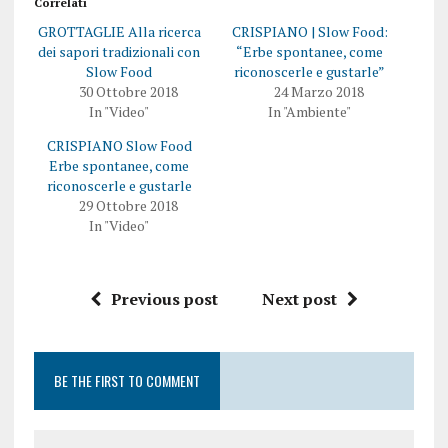
Correlati
d
e
e
s
GROTTAGLIE Alla ricerca
CRISPIANO | Slow Food:
r
u
e
F
dei sapori tradizionali con
“Erbe spontanee, come
s
a
Slow Food
riconoscerle e gustarle”
u
c
T
e
30 Ottobre 2018
24 Marzo 2018
w
b
In "Video"
In "Ambiente"
i
o
t
o
t
k
CRISPIANO Slow Food
e
(
Erbe spontanee, come
r
S
(
i
riconoscerle e gustarle
S
a
i
p
29 Ottobre 2018
a
r
In "Video"
p
e
r
i
e
n
i
u
n
n
u
a
Previous post
Next post
n
n
a
u
n
o
u
v
o
a
v
f
BE THE FIRST TO COMMENT
a
i
f
n
i
e
n
s
e
t