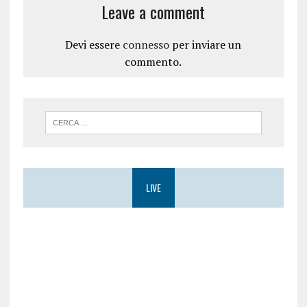
s
r
Leave a comment
t
a
r
)
a
)
Devi essere
connesso
per inviare un
commento.
LIVE