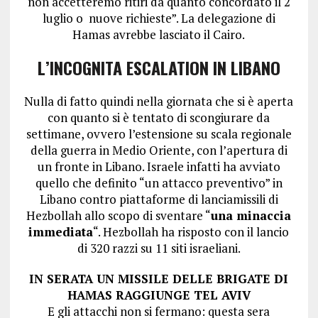
non accetteremo ritiri da quanto concordato il 2
luglio o nuove richieste”. La delegazione di
Hamas avrebbe lasciato il Cairo.
L’INCOGNITA ESCALATION IN LIBANO
Nulla di fatto quindi nella giornata che si è aperta
con quanto si è tentato di scongiurare da
settimane, ovvero l’estensione su scala regionale
della guerra in Medio Oriente, con l’apertura di
un fronte in Libano. Israele infatti ha avviato
quello che definito “un attacco preventivo” in
Libano contro piattaforme di lanciamissili di
Hezbollah allo scopo di sventare “
una minaccia
immediata
“. Hezbollah ha risposto con il lancio
di 320 razzi su 11 siti israeliani.
IN SERATA UN MISSILE DELLE BRIGATE DI
HAMAS RAGGIUNGE TEL AVIV
E gli attacchi non si fermano: questa sera