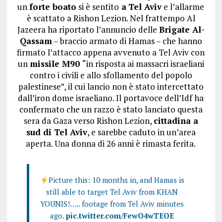
un
forte boato
si è sentito
a
Tel Aviv
e l’allarme
è scattato a Rishon Lezion. Nel frattempo Al
Jazeera ha riportato l’annuncio delle
Brigate Al-
Qassam
– braccio armato di Hamas – che hanno
firmato l’attacco appena avvenuto a Tel Aviv con
un
missile M90
“in risposta ai massacri israeliani
contro i civili e allo sfollamento del popolo
palestinese”, il cui lancio non è stato intercettato
dall’iron dome israeliano. Il portavoce dell’Idf ha
confermato che un razzo è stato lanciato questa
sera da Gaza verso Rishon Lezion,
cittadina a
sud di Tel Aviv
, e sarebbe caduto in un’area
aperta. Una donna di 26 anni è rimasta ferita.
Picture this: 10 months in, and Hamas is
still able to target Tel Aviv from KHAN
YOUNIS!….. footage from Tel Aviv minutes
ago.
pic.twitter.com/FewO4wTEOE