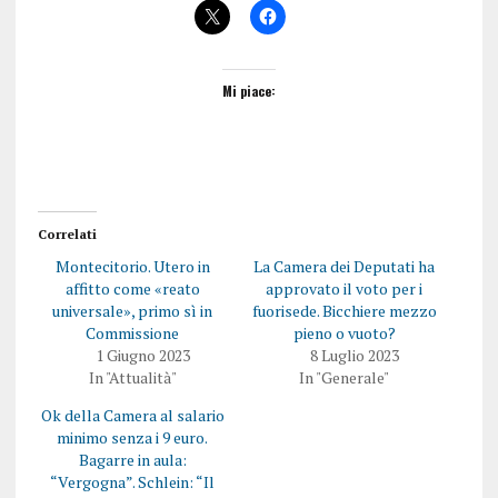
Mi piace:
Correlati
Montecitorio. Utero in
La Camera dei Deputati ha
affitto come «reato
approvato il voto per i
universale», primo sì in
fuorisede. Bicchiere mezzo
Commissione
pieno o vuoto?
1 Giugno 2023
8 Luglio 2023
In "Attualità"
In "Generale"
Ok della Camera al salario
minimo senza i 9 euro.
Bagarre in aula:
“Vergogna”. Schlein: “Il