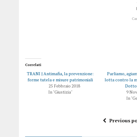
Ca
Correlati
TRANI | Antimafia, la prevenzione:
Parliamo, agia
forme tutela e misure patrimoniali
lotta contro la m
25 Febbraio 2018
Dotto
In "Giustizia"
9 No
In "G
Previous po