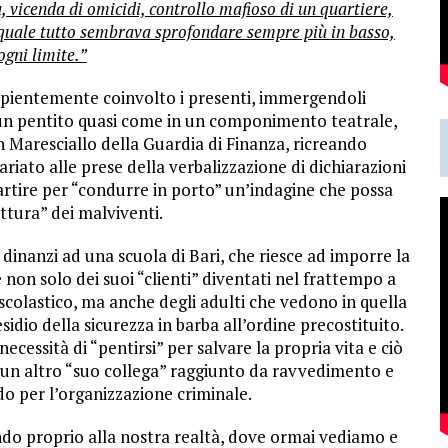
 vicenda di omicidi, controllo mafioso di un quartiere,
l quale tutto sembrava sprofondare sempre più in basso,
ogni limite.”
 sapientemente coinvolto i presenti, immergendoli
i un pentito quasi come in un componimento teatrale,
n Maresciallo della Guardia di Finanza, ricreando
iato alle prese della verbalizzazione di dichiarazioni
partire per “condurre in porto” un’indagine che possa
attura” dei malviventi.
dinanzi ad una scuola di Bari, che riesce ad imporre la
ce non solo dei suoi “clienti” diventati nel frattempo a
o scolastico, ma anche degli adulti che vedono in quella
sidio della sicurezza in barba all’ordine precostituito.
 necessità di “pentirsi” per salvare la propria vita e ciò
di un altro “suo collega” raggiunto da ravvedimento e
 per l’organizzazione criminale.
ndo proprio alla nostra realtà, dove ormai vediamo e