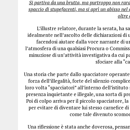
Si partiva da una brutta, ma purtroppo non rara,
spaccio di stupefacenti, ma si aprì un abisso ne
oltre 
L’illustre relatore, durante la serata, ha
idealmente nell’ascolto delle dichiarazioni d
facendosi aiutare dalla voce narrante di u
l’atmosfera di una qualsiasi Procura o Commissar
minuziose di un’attività investigativa da cui 
sfociare alla “c
Una storia che parte dallo spacciatore operante 
forza dell’illegalità, forte del silenzio compli
loro volta “spacciatori” all’interno dell’istitut
presenza inquietante e illegale, una sorta di pre
Poi di colpo arriva per il piccolo spacciatore, la
per evitare di diventare lui stesso carnefice 
come tale divenuto scomodo
Una riflessione è stata anche doverosa, pensa