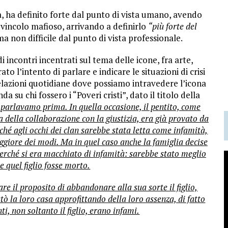
ata, ha definito forte dal punto di vista umano, avendo
vincolo mafioso, arrivando a definirlo
“più forte del
ma non difficile dal punto di vista professionale.
i incontri incentrati sul tema delle icone, fra arte,
rato l’intento di parlare e indicare le situazioni di crisi
relazioni quotidiane dove possiamo intravedere l’icona
a su chi fossero i “Poveri cristi”, dato il titolo della
i parlavamo prima. In quella occasione, il pentito, come
a della collaborazione con la giustizia, era già provato da
ché agli occhi dei clan sarebbe stata letta come infamità,
ggiore dei modi. Ma in quel caso anche la famiglia decise
perché si era macchiato di infamità: sarebbe stato meglio
se quel figlio fosse morto.
re il proposito di abbandonare alla sua sorte il figlio,
tò la loro casa approfittando della loro assenza, di fatto
i, non soltanto il figlio, erano infami.