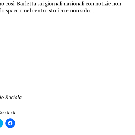
 così Barletta sui giornali nazionali con notizie non
 lo spaccio nel centro storico e non solo…
io Rociola
Condividi:
F
F
a
a
i
i
c
c