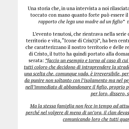
Una storia che, in una intervista a noi rilasci
toccato con mano quanto forte può essere il 
rapporto che lega una madre ad un figlio
” 
L’evento tenutosi, che rientrava nella serie d
territorio e vita, “Icone di Cris(t)i”, ha ben cent
che caratterizzano il nostro territorio e delle 
di Cristo, il tutto ha quindi portato alla domand
serata:
”faccio un esempio e torno al caso di cu
tutti coloro che decidono di intraprendere la strad
una scelta che, comunque vada, è irreversibile, per
da punire non soltanto con l’isolamento ma nel pe
nell’immediato di abbandonare il figlio, proprio 
per loro, dissero, 
Ma la stessa famiglia non fece in tempo ad attua
perché nel volgere di meno di un’ora, il clan devas
comunicando loro che tutti quant