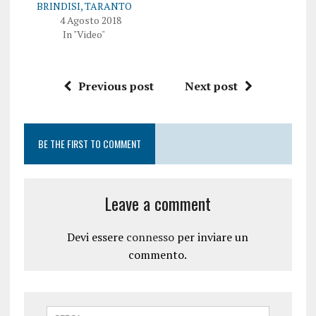
n
n
BRINDISI, TARANTO
u
a
4 Agosto 2018
n
n
a
u
In "Video"
n
o
u
v
o
a
v
f
a
i
Previous post
Next post
f
n
i
e
n
s
e
t
s
r
t
a
r
)
BE THE FIRST TO COMMENT
a
)
Leave a comment
Devi essere
connesso
per inviare un
commento.