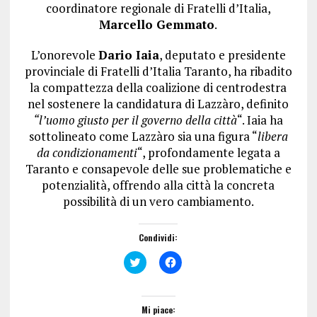
coordinatore regionale di Fratelli d’Italia,
Marcello Gemmato
.
L’onorevole
Dario Iaia
, deputato e presidente
provinciale di Fratelli d’Italia Taranto, ha ribadito
la compattezza della coalizione di centrodestra
nel sostenere la candidatura di Lazzàro, definito
“l’uomo giusto per il governo della città
“. Iaia ha
sottolineato come Lazzàro sia una figura “
libera
da condizionamenti
“, profondamente legata a
Taranto e consapevole delle sue problematiche e
potenzialità, offrendo alla città la concreta
possibilità di un vero cambiamento.
Condividi:
F
F
a
a
i
i
c
c
l
l
i
i
Mi piace:
c
c