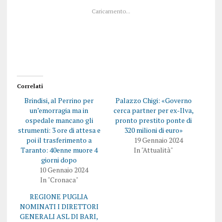
q
p
Caricamento...
u
e
i
r
p
c
e
o
r
n
c
d
o
i
n
v
d
i
i
d
v
e
i
r
Correlati
d
e
e
s
Brindisi, al Perrino per
Palazzo Chigi: «Governo
r
u
e
F
un’emorragia ma in
cerca partner per ex-Ilva,
s
a
ospedale mancano gli
pronto prestito ponte di
u
c
T
e
strumenti: 3 ore di attesa e
320 milioni di euro»
w
b
poi il trasferimento a
19 Gennaio 2024
i
o
t
o
Taranto: 40enne muore 4
In "Attualità"
t
k
giorni dopo
e
(
r
S
10 Gennaio 2024
(
i
In "Cronaca"
S
a
i
p
a
r
REGIONE PUGLIA
p
e
r
i
NOMINATI I DIRETTORI
e
n
GENERALI ASL DI BARI,
i
u