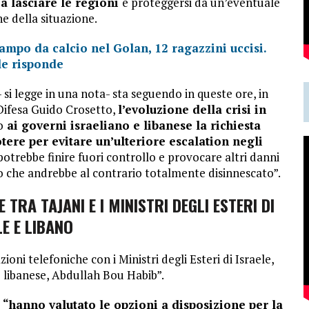
 a lasciare le regioni
e proteggersi da un’eventuale
ne della situazione.
ampo da calcio nel Golan, 12 ragazzini uccisi.
le risponde
- si legge in una nota- sta seguendo in queste ore, in
 Difesa Guido Crosetto,
l’evoluzione della crisi in
o
ai governi israeliano e libanese la richiesta
otere per evitare un’ulteriore escalation negli
potrebbe finire fuori controllo e provocare altri danni
tto che andrebbe al contrario totalmente disinnescato”.
TRA TAJANI E I MINISTRI DEGLI ESTERI DI
LE E LIBANO
zioni telefoniche con i Ministri degli Esteri di Israele,
o libanese, Abdullah Bou Habib”.
,
“hanno valutato le opzioni a disposizione per la