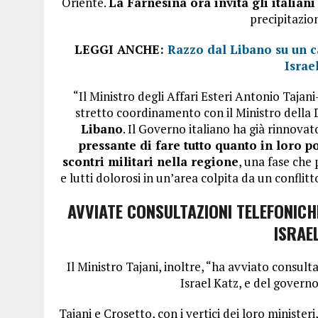
Oriente.
La Farnesina ora invita gli italiani
precipitazio
LEGGI ANCHE:
Razzo dal Libano su un c
Israe
“Il Ministro degli Affari Esteri Antonio Tajani
stretto coordinamento con il Ministro della
Libano
. Il Governo italiano ha già rinnovat
pressante di fare tutto quanto in loro p
scontri militari nella regione
, una fase che 
e lutti dolorosi in un’area colpita da un confli
AVVIATE CONSULTAZIONI TELEFONICHE 
ISRAE
Il Ministro Tajani, inoltre, “ha avviato consulta
Israel Katz, e del govern
Tajani e Crosetto, con i vertici dei loro ministeri