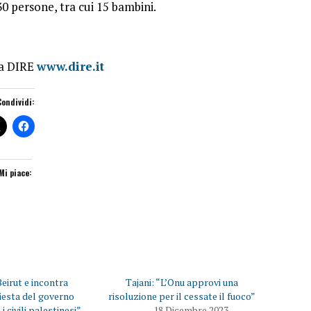
0 persone, tra cui 15 bambini.
ia DIRE
www.dire.it
Condividi:
Mi piace:
Beirut e incontra
Tajani: “L’Onu approvi una
iesta del governo
risoluzione per il cessate il fuoco”
 i civili palestinesi”
18 Dicembre 2023