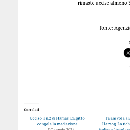
rimaste uccise almeno 3
fonte: Agenz
Correlati
Ucciso il n.2 di Hamas. L’Egitto
Tajani vola a 
congela la mediazione
Herzog. La rich
3 Gennaio 2024
italiano “tutelare