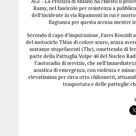
AGI – La Procura di Milano ha chiesto il proc
Ramy, nel fascicolo per resistenza a pubblico
dell’incidente in via Ripamonti in cui è morto
flagranza per questa accusa mentre in
Secondo il capo d’imputazione, Fares Bouzidi 
del motociclo TMax di colore scuro, senza aver
sostanze stupefacenti (Thc), omettendo di ferm
parte della Pattuglia Volpe 40 del Nucleo Ra
l’autoradio di servizio, che nell’immediatez
acustica di emergenza, con violenza e minacci
elevatissima per circa otto chilometri, attuan
trasportata e delle pattuglie ch