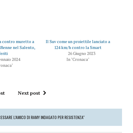
ta contro muretto a
Il Suv come un proiettile lanciato a
18enne nel Salento,
124 km/h contro la Smart
feriti
26 Giugno 2023
ennaio 2024
In "Cronaca"
ronaca"
st
Next post
ESSARE L’AMICO DI RAMY INDAGATO PER RESISTENZA"