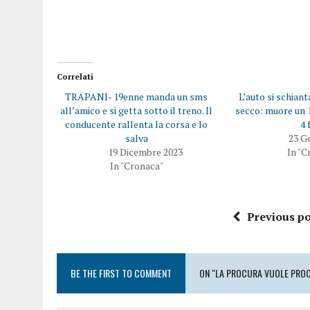
Correlati
TRAPANI- 19enne manda un sms
L’auto si schian
all’amico e si getta sotto il treno. Il
secco: muore un 
conducente rallenta la corsa e lo
4 
salva
23 G
19 Dicembre 2023
In "C
In "Cronaca"
Previous po
BE THE FIRST TO COMMENT
ON "LA PROCURA VUOLE PROC