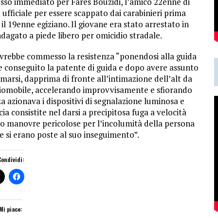
esso immediato per Fares Bouzidi, l’amico 22enne di
 ufficiale per essere scappato dai carabinieri prima
 il 19enne egiziano. Il giovane era stato arrestato in
dagato a piede libero per omicidio stradale.
avrebbe commesso la resistenza “ponendosi alla guida
e conseguito la patente di guida e dopo avere assunto
arsi, dapprima di fronte all’intimazione dell’alt da
diomobile, accelerando improvvisamente e sfiorando
za azionava i dispositivi di segnalazione luminosa e
a consistite nel darsi a precipitosa fuga a velocità
do manovre pericolose per l’incolumità della persona
e si erano poste al suo inseguimento”.
Condividi:
Mi piace: