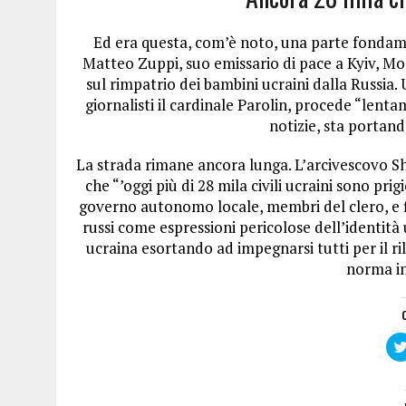
Ed era questa, com’è noto, una parte fondame
Matteo Zuppi, suo emissario di pace a Kyiv, Mo
sul rimpatrio dei bambini ucraini dalla Russia.
giornalisti il cardinale Parolin, procede “lent
notizie, sta portan
La strada rimane ancora lunga. L’arcivescovo Sh
che “’oggi più di 28 mila civili ucraini sono prig
governo autonomo locale, membri del clero, e fi
russi come espressioni pericolose dell’identità
ucraina esortando ad impegnarsi tutti per il ril
norma in