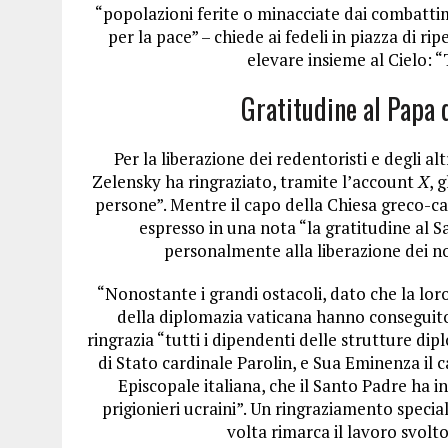
“popolazioni ferite o minacciate dai combattime
per la pace” – chiede ai fedeli in piazza di r
elevare insieme al Cielo: “T
Gratitudine al Papa 
Per la liberazione dei redentoristi e degli a
Zelensky ha ringraziato, tramite l’account
X
, 
persone”. Mentre il capo della Chiesa greco-cat
espresso in una nota “la gratitudine al 
personalmente alla liberazione dei no
“Nonostante i grandi ostacoli, dato che la loro
della diplomazia vaticana hanno conseguito u
ringrazia “tutti i dipendenti delle strutture dip
di Stato cardinale Parolin, e Sua Eminenza il
Episcopale italiana, che il Santo Padre ha in
prigionieri ucraini”. Un ringraziamento specia
volta rimarca il lavoro svolt