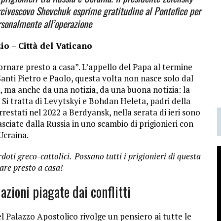
’arcivescovo Shevchuk esprime gratitudine al Pontefice per
rsonalmente all’operazione
io – Città del Vaticano
 tornare presto a casa”. L’appello del Papa al termine
 Santi Pietro e Paolo, questa volta non nasce solo dal
, ma anche da una notizia, da una buona notizia: la
ti. Si tratta di Levytskyi e Bohdan Heleta, padri della
estati nel 2022 a Berdyansk, nella serata di ieri sono
lasciate dalla Russia in uno scambio di prigionieri con
’Ucraina.
doti greco-cattolici.
Possano tutti i prigionieri di questa
are presto a casa!
azioni piagate dai conflitti
l Palazzo Apostolico rivolge un pensiero ai tutte le