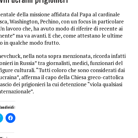
ntale della missione affidata dal Papa al cardinale
sca, Washington, Pechino, con un focus in particolare
 Un lavoro che, ha avuto modo di riferire di recente ai
amente” ma va avanti. E che, come attestano le ultime
do in qualche modo frutto.
evchuck, nella nota sopra menzionata, ricorda infatti
ionieri in Russia” tra giornalisti, medici, funzionari del
gure culturali. “Tutti coloro che sono considerati dai
 ucraina”, afferma il capo della Chiesa greco-cattolica
ascio dei prigionieri la cui detenzione “viola qualsiasi
ternazionale”.
Condividi:
F
F
a
a
i
i
c
c
l
l
i
i