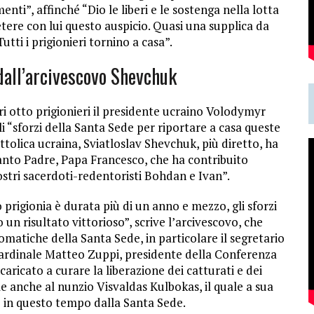
nti”, affinché “Dio le liberi e le sostenga nella lotta
ipetere con lui questo auspicio. Quasi una supplica da
utti i prigionieri tornino a casa”.
dall’arcivescovo Shevchuk
ltri otto prigionieri il presidente ucraino Volodymyr
gli “sforzi della Santa Sede per riportare a casa queste
tolica ucraina, Sviatloslav Shevchuk, più diretto, ha
Santo Padre, Papa Francesco, che ha contribuito
stri sacerdoti-redentoristi Bohdan e Ivan”.
 prigionia è durata più di un anno e mezzo, gli sforzi
n risultato vittorioso”, scrive l’arcivescovo, che
lomatiche della Santa Sede, in particolare il segretario
 cardinale Matteo Zuppi, presidente della Conferenza
caricato a curare la liberazione dei catturati e dei
le anche al nunzio Visvaldas Kulbokas, il quale a sua
o in questo tempo dalla Santa Sede.