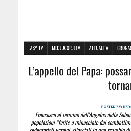
EASY TV
MEDJUGORJETV
ATTUALITÀ
CRONA
L’appello del Papa: possan
torna
POSTED BY:
RED
Francesco al termine dell’Angelus della Solenn
popolazioni “ferite o minacciate dai combattime
redentoristi ucraini, rilasciati in uno scambio di