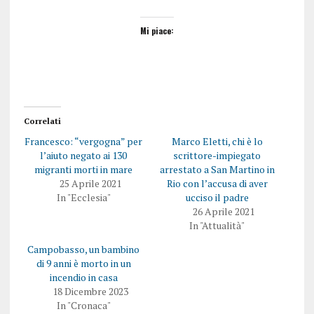
Mi piace:
Correlati
Francesco: “vergogna” per
Marco Eletti, chi è lo
l’aiuto negato ai 130
scrittore-impiegato
migranti morti in mare
arrestato a San Martino in
25 Aprile 2021
Rio con l’accusa di aver
In "Ecclesia"
ucciso il padre
26 Aprile 2021
In "Attualità"
Campobasso, un bambino
di 9 anni è morto in un
incendio in casa
18 Dicembre 2023
In "Cronaca"