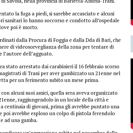
i Savoia, nella provincia di Barletta-Andria-Trani.
ntato la fuga a piedi, si sarebbe accasciato e alcuni
ri sanitari lo hanno soccorso e condotto all’ospedale
dove poi è morto.
ordinati dalla Procura di Foggia e dalla Dda di Bari, che
ere di videosorveglianza della zona per tentare di
i e l’autore dell’agguato.
ra stato arrestato dai carabinieri il 16 febbraio scorso
magistrati di Trani per aver gambizzato un 21enne nel
tta per un ferimento subito un mese prima.
con alcuni suoi amici, quella sera aveva organizzato
21enne, raggiungendolo in un locale della città e
 a centinaia di giovani, prima gli avrebbe puntato una
e poi avrebbe esploso un colpo di pistola ferendolo
e ad una gamba.
r vendicare un’aggressione subita nel novembre dello