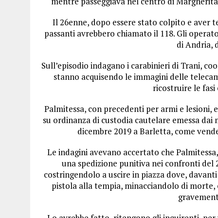
mentre passeggiava nel centro di Margherita d
Il 26enne, dopo essere stato colpito e aver te
passanti avrebbero chiamato il 118. Gli operato
di Andria, 
Sull’episodio indagano i carabinieri di Trani, co
stanno acquisendo le immagini delle telecam
ricostruire le fas
Palmitessa, con precedenti per armi e lesioni, e
su ordinanza di custodia cautelare emessa dai 
dicembre 2019 a Barletta, come vende
Le indagini avevano accertato che Palmitessa, 
una spedizione punitiva nei confronti del 
costringendolo a uscire in piazza dove, davanti
pistola alla tempia, minacciandolo di morte, 
gravement
Lo avrebbe fatto, ritengono gli inquirenti, pe