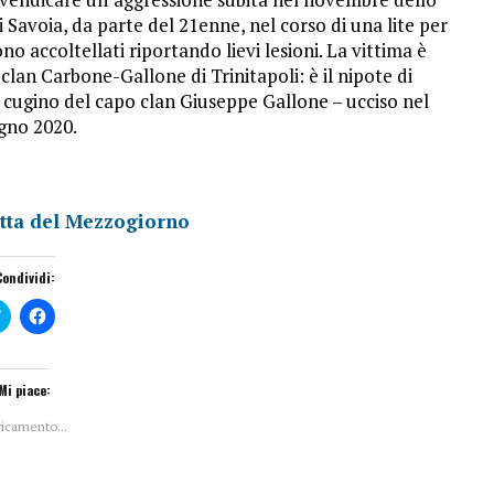
 Savoia, da parte del 21enne, nel corso di una lite per
ono accoltellati riportando lievi lesioni. La vittima è
 clan Carbone-Gallone di Trinitapoli: è il nipote di
 cugino del capo clan Giuseppe Gallone – ucciso nel
gno 2020.
tta del Mezzogiorno
Condividi:
F
F
a
a
i
i
c
c
l
l
i
i
Mi piace:
c
c
q
p
ricamento...
u
e
i
r
p
c
e
o
r
n