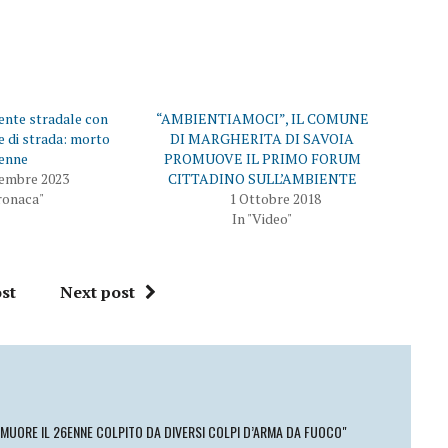
c
d
o
i
n
v
d
i
i
d
v
e
i
r
d
e
e
s
ente stradale con
“AMBIENTIAMOCI”, IL COMUNE
r
u
e
F
e di strada: morto
DI MARGHERITA DI SAVOIA
s
a
enne
PROMUOVE IL PRIMO FORUM
u
c
T
e
cembre 2023
CITTADINO SULL’AMBIENTE
w
b
ronaca"
1 Ottobre 2018
i
o
t
o
In "Video"
t
k
e
(
r
S
(
i
S
a
st
Next post
i
p
a
r
p
e
r
i
e
n
i
u
n
n
u
a
n
n
a
u
n
o
: MUORE IL 26ENNE COLPITO DA DIVERSI COLPI D’ARMA DA FUOCO"
u
v
o
a