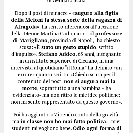
di
Gennaro Scala
Dopo il post di minacce – «
auguro alla figlia
della Meloni la stessa sorte della ragazza di
Afragola
», ha scritto riferendosi all’uccisione
della 14enne Martina Carbonaro –
il professore
di Marigliano
, provincia di Napoli,
ha chiesto
scusa: «
È stato un gesto stupido
, scritto
d’impulso».
Stefano Addeo
, 65 anni, insegnante
in un istituto superiore di Cicciano, in una
intervista al quotidiano “il Roma” ha definito «un
errore» quanto scritto. «Chiedo scusa per il
contenuto del post:
non si augura mai la
morte
, soprattutto a una bambina – ha
evidenziato- ma non ritiro le mie idee politiche:
non mi sento rappresentato da questo governo».
Poi ha aggiunto: «Mi rendo conto della gravità,
ma
in classe non ho mai fatto politica
. I miei
studenti mi vogliono bene.
Odio ogni forma di