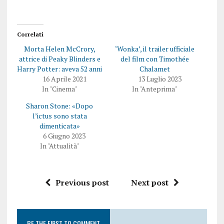
Correlati
Morta Helen McCrory,
‘Wonka’, il trailer ufficiale
attrice di Peaky Blinders e
del film con Timothée
Harry Potter: aveva 52 anni
Chalamet
16 Aprile 2021
13 Luglio 2023
In "Cinema"
In "Anteprima"
Sharon Stone: «Dopo
l’ictus sono stata
dimenticata»
6 Giugno 2023
In "Attualità"
Previous post
Next post
BE THE FIRST TO COMMENT