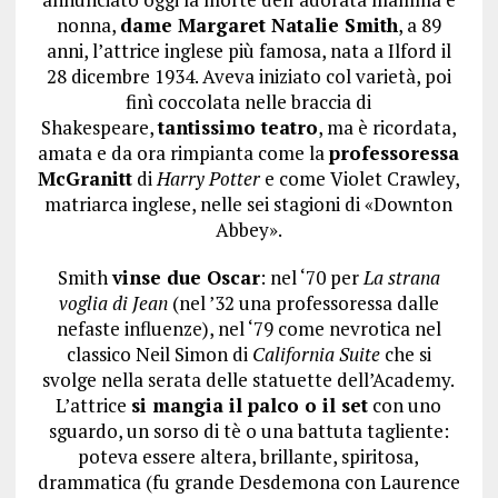
nonna,
dame Margaret Natalie Smith
, a 89
anni, l’attrice inglese più famosa, nata a Ilford il
28 dicembre 1934. Aveva iniziato col varietà, poi
finì coccolata nelle braccia di
Shakespeare,
tantissimo teatro
, ma è ricordata,
amata e da ora rimpianta come la
professoressa
McGranitt
di
Harry Potter
e come Violet Crawley,
matriarca inglese, nelle sei stagioni di «Downton
Abbey».
Smith
vinse due Oscar
: nel ‘70 per
La strana
voglia di Jean
(nel ’32 una professoressa dalle
nefaste influenze), nel ‘79 come nevrotica nel
classico Neil Simon di
California Suite
che si
svolge nella serata delle statuette dell’Academy.
L’attrice
si mangia il palco o il set
con uno
sguardo, un sorso di tè o una battuta tagliente:
poteva essere altera, brillante, spiritosa,
drammatica (fu grande Desdemona con Laurence