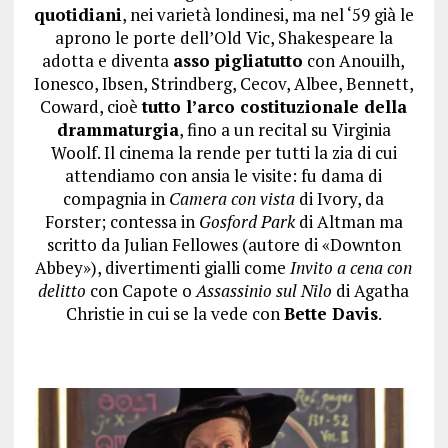
quotidiani
, nei varietà londinesi, ma nel ‘59 già le
aprono le porte dell’Old Vic, Shakespeare la
adotta e diventa
asso pigliatutto
con Anouilh,
Ionesco, Ibsen, Strindberg, Cecov, Albee, Bennett,
Coward, cioè
tutto l’arco costituzionale della
drammaturgia
, fino a un recital su Virginia
Woolf. Il cinema la rende per tutti la zia di cui
attendiamo con ansia le visite: fu dama di
compagnia in
Camera con vista
di Ivory, da
Forster; contessa in
Gosford Park
di Altman ma
scritto da Julian Fellowes (autore di «Downton
Abbey»), divertimenti gialli come
Invito a cena con
delitto
con Capote o
Assassinio sul Nilo
di Agatha
Christie in cui se la vede con
Bette Davis
.