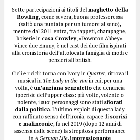
Sette partecipazioni ai titoli del
maghetto della
Rowling
, come severa, buona professoressa
(saltò una puntata per un tumore al seno),
mentre dal 2011 entra, fra tappeti, champagne,
boiserie in
casa Crowley
, «Downton Abbey».
Vince due Emmy, è nel cast dei due film ispirati
alla cronistoria dell’altolocata famiglia di modi e
pensieri all british.
Cicli e ricicli: torna con Ivory in
Quartet
, ritrova il
musical in
The Lady in the Van
in cui, per una
volta, è
un’anziana senzatetto
che denuncia
ipocrisie dell’upper class: più volte, volente o
nolente, i suoi personaggi sono stati
sfiorati
dalla politica
. L’ultimo exploit di questa lady
con raffinato senso dell’ironia, capace di
sorrisi
e malinconie
, fu nel 2019 (dopo 12 anni di
assenza dalle scene) la strepitosa performance
in
A German Life
,
impressionante