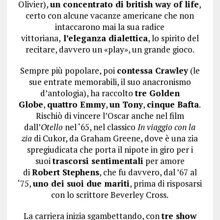
Olivier),
un concentrato di british way of life
,
certo con alcune vacanze americane che non
intaccarono mai la sua radice
vittoriana,
l’eleganza dialettica
, lo spirito del
recitare, davvero un «play», un grande gioco.
Sempre più popolare, poi
contessa Crawley
(le
sue entrate memorabili, il suo anacronismo
d’antologia), ha raccolto
tre Golden
Globe
,
quattro Emmy
,
un Tony
,
cinque Bafta
.
Rischiò di vincere l’Oscar anche nel film
dall’
Otello
nel ‘65, nel classico
In viaggio con la
zia
di Cukor, da Graham Greene, dove è una zia
spregiudicata che porta il nipote in giro per i
suoi
trascorsi sentimentali
per amore
di
Robert Stephens
, che fu davvero, dal ’67 al
‘75,
uno dei suoi due mariti
, prima di risposarsi
con lo scrittore Beverley Cross.
La carriera inizia sgambettando, con
tre show