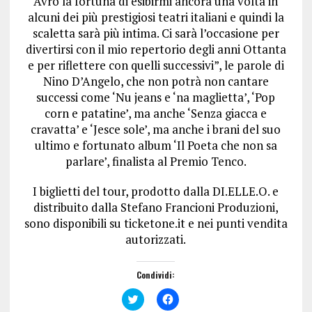
Avrò la fortuna di esibirmi ancora una volta in
alcuni dei più prestigiosi teatri italiani e quindi la
scaletta sarà più intima. Ci sarà l’occasione per
divertirsi con il mio repertorio degli anni Ottanta
e per riflettere con quelli successivi”, le parole di
Nino D’Angelo, che non potrà non cantare
successi come ‘Nu jeans e ‘na maglietta’, ‘Pop
corn e patatine’, ma anche ‘Senza giacca e
cravatta’ e ‘Jesce sole’, ma anche i brani del suo
ultimo e fortunato album ‘Il Poeta che non sa
parlare’, finalista al Premio Tenco.
I biglietti del tour, prodotto dalla DI.ELLE.O. e
distribuito dalla Stefano Francioni Produzioni,
sono disponibili su ticketone.it e nei punti vendita
autorizzati.
Condividi:
F
F
a
a