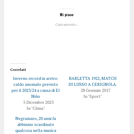
i
i
c
c
l
l
i
i
Mi piace:
c
c
q
p
Caricamento...
u
e
i
r
p
c
e
o
r
n
c
d
o
i
n
v
d
i
i
d
v
e
i
r
Correlati
d
e
e
s
Inverno record in arrivo:
BARLETTA 1922, MATCH
r
u
e
F
caldo anomalo previsto
DI LUSSO A CERIGNOLA.
s
a
per il 2023/24 a causa di El
28 Gennaio 2017
u
c
T
e
Niño
In "Sport"
w
b
5 Dicembre 2023
i
o
t
o
In "Clima"
t
k
e
(
Negramaro, 20 anni fa
r
S
(
i
abbiamo scardinato
S
a
i
p
qualcosa nella musica
a
r