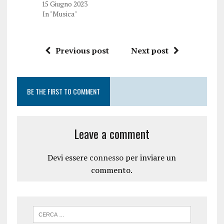
15 Giugno 2023
p
e
r
i
In "Musica"
e
n
i
u
n
n
u
a
n
n
Previous post
Next post
a
u
n
o
u
v
o
a
v
f
a
i
BE THE FIRST TO COMMENT
f
n
i
e
n
s
e
t
s
r
t
a
Leave a comment
r
)
a
)
Devi essere
connesso
per inviare un
commento.