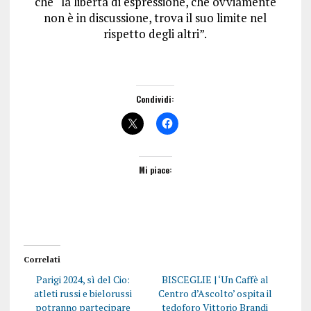
che “la libertà di espressione, che ovviamente
non è in discussione, trova il suo limite nel
rispetto degli altri”.
Condividi:
Mi piace:
Correlati
Parigi 2024, sì del Cio:
BISCEGLIE | ‘Un Caffè al
atleti russi e bielorussi
Centro d’Ascolto’ ospita il
potranno partecipare
tedoforo Vittorio Brandi