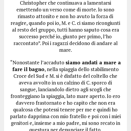
Christopher che continuava a lamentarsi
emettendo un verso come di morte. lo sono
rimasto attonito e non ho avuto la forza di
reagire, quando poi io, M. e C. ci siamo ricongiunti
al resto del gruppo, tutti hanno saputo cosa era
successo perché io, giunto per primo, l’ho
raccontato”. Poi i ragazzi decidono di andare al
mare.
“Nonostante l’accaduto
siamo andati a mare a
fare il bagno
, nella spiaggia dello stabilimento
Croce del Sud e M. si è disfatto del coltello che
aveva avvolto in un calzino di C. sporco di
sangue, lanciandolo dietro agli scogli che
fronteggiano la spiaggia, lato mare aperto. Io ero
davvero frastornato e ho capito che non era
qualcosa che potessi tenere per me e quindi ho
parlato dapprima con mio fratello e poi con i miei
genitori e, insieme a mio padre, mi sono recato in
questura per denunciare il fatto.