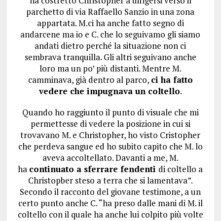
ha costretto Christopher a dirigersi verso il
parchetto di via Raffaello Sanzio in una zona
appartata. M.ci ha anche fatto segno di
andarcene ma io e C. che lo seguivamo gli siamo
andati dietro perché la situazione non ci
sembrava tranquilla. Gli altri seguivano anche
loro ma un po’ più distanti. Mentre M.
camminava, già dentro al parco,
ci ha fatto
vedere che impugnava un coltello
.
Quando ho raggiunto il punto di visuale che mi
permettesse di vedere la posizione in cui si
trovavano M. e Christopher, ho visto Cristopher
che perdeva sangue ed ho subito capito che M. lo
aveva accoltellato. Davanti a me, M.
ha
continuato a sferrare fendenti
di coltello a
Christopber steso a terra che si lamentava”.
Secondo il racconto del giovane testimone, a un
certo punto anche C. “ha preso dalle mani di M. il
coltello con il quale ha anche lui colpito più volte