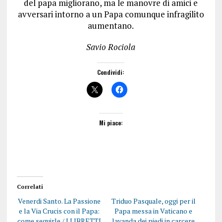
del papa migliorano, ma le manovre di amici e
avversari intorno a un Papa comunque infragilito
aumentano.
Savio Rociola
Condividi:
Mi piace:
Correlati
Venerdi Santo. La Passione
Triduo Pasquale, oggi per il
e la Via Crucis con il Papa:
Papa messa in Vaticano e
come seguirle / I LIBRETTI
lavanda dei piedi in carcere