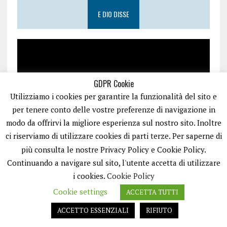
E DIO DISSE
GDPR Cookie
Utilizziamo i cookies per garantire la funzionalità del sito e
per tenere conto delle vostre preferenze di navigazione in
modo da offrirvi la migliore esperienza sul nostro sito. Inoltre
ci riserviamo di utilizzare cookies di parti terze. Per saperne di
più consulta le nostre Privacy Policy e Cookie Policy.
Continuando a navigare sul sito, l'utente accetta di utilizzare
i cookies.
Cookie Policy
Cookie settings
ACCETTA TUTTI
PUGLIA.NET È UN PORTALE GESTITO DA FRANCESCO TV - PARTITA IVA
08792490727 - TESTATA GIORNALISTICA REGISTRATA PRESSO IL TRIBUNALE
ACCETTO ESSENZIALI
RIFIUTO
DI TRANI RG N.256/2018 MOD.21/12/2023. TUTTI I DIRITTI RISERVATI.