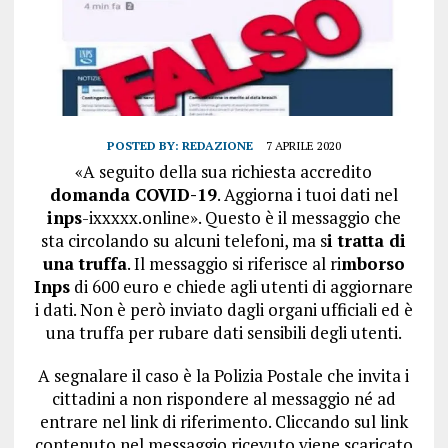
POSTED BY:
REDAZIONE
7 APRILE 2020
«A seguito della sua richiesta accredito
domanda COVID-19
. Aggiorna i tuoi dati nel
inps
-ixxxxx.online». Questo è il messaggio che
sta circolando su alcuni telefoni, ma s
i tratta di
una truffa
. Il messaggio si riferisce al ri
mborso
Inps
di 600 euro e chiede agli utenti di aggiornare
i dati. Non è però inviato dagli organi ufficiali ed è
una truffa per rubare dati sensibili degli utenti.
A segnalare il caso è la Polizia Postale che invita i
cittadini a non rispondere al messaggio né ad
entrare nel link di riferimento. Cliccando sul link
contenuto nel messaggio ricevuto viene scaricato