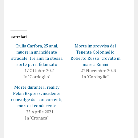
e
o
r
n
c
d
o
i
n
v
d
i
i
d
v
e
i
r
Correlati
d
e
e
s
Giulia Carfora, 25 anni,
Morte improvvisa del
r
u
e
F
muore in un incidente
Tenente Colonnello
s
a
stradale: tre anni fa stessa
Roberto Russo: trovato in
u
c
T
e
sorte per il fidanzato
mare a Rimini
w
b
17 Ottobre 2021
27 Novembre 2023
i
o
t
o
In "Cordoglio"
In "Cordoglio"
t
k
e
(
Morte durante il reality
r
S
(
i
Pekin Express: incidente
S
a
i
p
coinvolge due concorrenti,
a
r
morto il conducente
p
e
r
i
25 Aprile 2021
e
n
In "Cronaca"
i
u
n
n
u
a
n
n
a
u