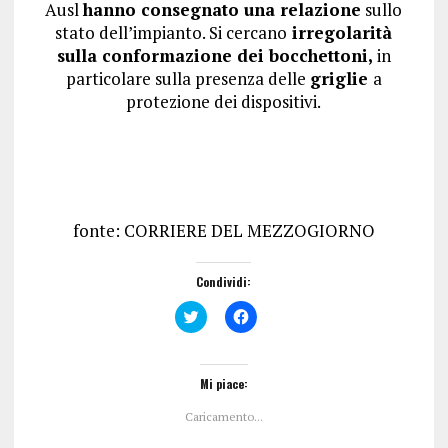
Ausl
hanno consegnato una relazione
sullo
stato dell’impianto. Si cercano
irregolarità
sulla conformazione dei bocchettoni,
in
particolare sulla presenza delle
griglie
a
protezione dei dispositivi.
fonte: CORRIERE DEL MEZZOGIORNO
Condividi:
F
F
a
a
i
i
c
c
l
l
i
i
Mi piace:
c
c
q
p
Caricamento...
u
e
i
r
p
c