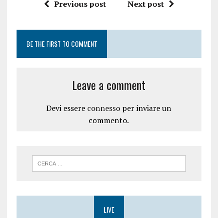
n
o
Previous post
Next post
u
v
o
a
v
f
a
i
f
n
i
e
BE THE FIRST TO COMMENT
n
s
e
t
s
r
t
a
r
)
a
Leave a comment
)
Devi essere
connesso
per inviare un
commento.
LIVE