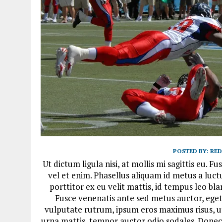
POSTED BY:
RED
Ut dictum ligula nisi, at mollis mi sagittis eu.
vel et enim. Phasellus aliquam id metus a luc
porttitor ex eu velit mattis, id tempus leo b
Fusce venenatis ante sed metus auctor, eget f
vulputate rutrum, ipsum eros maximus risus, ut
urna mattis, tempor auctor odio sodales. Donec 