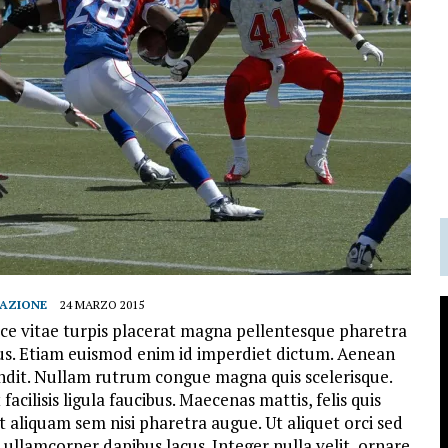
AZIONE
24 MARZO 2015
 Fusce vitae turpis placerat magna pellentesque pharetra
tus. Etiam euismod enim id imperdiet dictum. Aenean
landit. Nullam rutrum congue magna quis scelerisque.
acilisis ligula faucibus. Maecenas mattis, felis quis
 aliquam sem nisi pharetra augue. Ut aliquet orci sed
ullamcorper dapibus lacus. Integer nulla velit, ornare