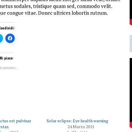
d metus sodales, tristique quam sed, commodo velit.
que congue vitae. Donec ultrices lobortis rutrum.
Condividi:
F
F
a
a
i
i
c
c
l
l
i
i
Mi piace:
c
c
q
p
ricamento...
u
e
i
r
p
c
e
o
r
n
c
d
o
i
n
v
d
i
i
d
v
e
i
r
d
e
e
s
uctus est pulvinar
Solar eclipse: Eye health warning
r
u
e
F
stas.
24 Marzo 2015
s
a