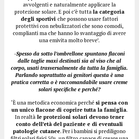
avvolgenti e naturalmente applicare la
protezione solare. E poi c’è tutta
la categoria
degli sportivi
che possono usare fattori
protettivi con nebulizzatori che sono comodi,
complianti ma che hanno lo svantaggio di avere
una emivita molto breve’.
-Spesso da sotto l’ombrellone spuntano flaconi
dalle taglie maxi destinati sia al viso che al
corpo, usati trasversalmente da tutta la famiglia.
Parlando soprattutto ai genitori questa è una
pratica corretta o è raccomandabile usare creme
solari specifiche e perché?
‘È una metodica economica perché
si pensa con
un unico flacone di coprire tutta la famiglia
.
In realtà
le protezioni solari devono tener
conto dell’età del paziente e di eventuali
patologie cutanee
. Per i bambini si prediligono
filtri solari fisici 50+, un filtro capace di creare una