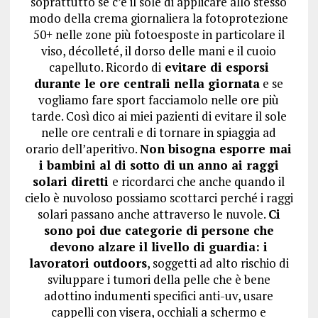
soprattutto se c’è il sole di applicare allo stesso
modo della crema giornaliera la fotoprotezione
50+ nelle zone più fotoesposte in particolare il
viso, décolleté, il dorso delle mani e il cuoio
capelluto. Ricordo di
evitare di esporsi
durante le ore centrali nella giornata
e se
vogliamo fare sport facciamolo nelle ore più
tarde. Così dico ai miei pazienti di evitare il sole
nelle ore centrali e di tornare in spiaggia ad
orario dell’aperitivo.
Non bisogna esporre mai
i bambini al di sotto di un anno ai raggi
solari diretti
e ricordarci che anche quando il
cielo è nuvoloso possiamo scottarci perché i raggi
solari passano anche attraverso le nuvole.
Ci
sono poi due categorie di persone che
devono alzare il livello di guardia: i
lavoratori outdoors
, soggetti ad alto rischio di
sviluppare i tumori della pelle che è bene
adottino indumenti specifici anti-uv, usare
cappelli con visera, occhiali a schermo e