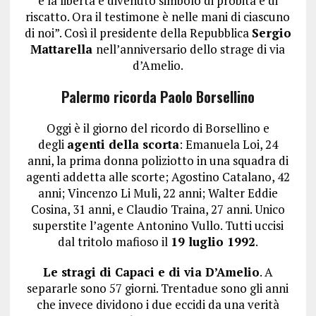
e la libertà è divenuto simbolo di probità e di
riscatto. Ora il testimone è nelle mani di ciascuno
di noi”. Così il presidente della Repubblica
Sergio
Mattarella
nell’anniversario dello strage di via
d’Amelio.
Palermo ricorda Paolo Borsellino
Oggi è il giorno del ricordo di Borsellino e
degli
agenti della scorta
: Emanuela Loi, 24
anni, la prima donna poliziotto in una squadra di
agenti addetta alle scorte; Agostino Catalano, 42
anni; Vincenzo Li Muli, 22 anni; Walter Eddie
Cosina, 31 anni, e Claudio Traina, 27 anni. Unico
superstite l’agente Antonino Vullo. Tutti uccisi
dal tritolo mafioso il
19 luglio 1992
.
Le stragi di Capaci e di via D’Amelio
. A
separarle sono 57 giorni. Trentadue sono gli anni
che invece dividono i due eccidi da una verità