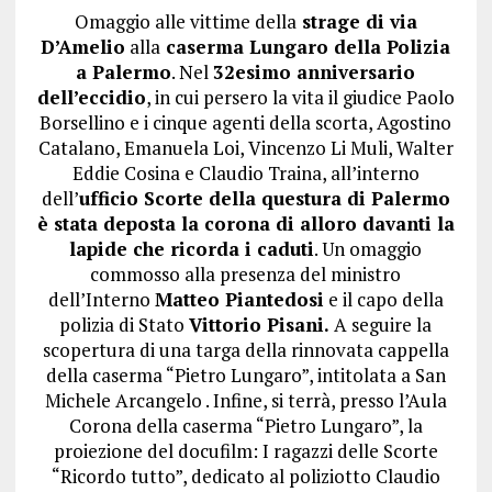
Omaggio alle vittime della
strage di via
D’Amelio
alla
caserma Lungaro della Polizia
a Palermo
. Nel
32esimo anniversario
dell’eccidio
, in cui persero la vita il giudice Paolo
Borsellino e i cinque agenti della scorta, Agostino
Catalano, Emanuela Loi, Vincenzo Li Muli, Walter
Eddie Cosina e Claudio Traina, all’interno
dell’
ufficio Scorte della questura di Palermo
è stata deposta la corona di alloro davanti la
lapide che ricorda i caduti
. Un omaggio
commosso alla presenza del ministro
dell’Interno
Matteo Piantedosi
e il capo della
polizia di Stato
Vittorio Pisani.
A seguire la
scopertura di una targa della rinnovata cappella
della caserma “Pietro Lungaro”, intitolata a San
Michele Arcangelo . Infine, si terrà, presso l’Aula
Corona della caserma “Pietro Lungaro”, la
proiezione del docufilm: I ragazzi delle Scorte
“Ricordo tutto”, dedicato al poliziotto Claudio