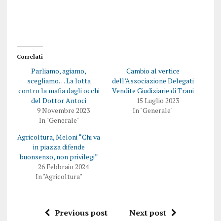
e
o
r
n
c
d
o
i
n
v
d
i
i
d
v
e
i
r
Correlati
d
e
e
s
Parliamo, agiamo,
Cambio al vertice
r
u
e
F
scegliamo… La lotta
dell’Associazione Delegati
s
a
contro la mafia dagli occhi
Vendite Giudiziarie di Trani
u
c
T
e
del Dottor Antoci
15 Luglio 2023
w
b
9 Novembre 2023
In "Generale"
i
o
t
o
In "Generale"
t
k
e
(
Agricoltura, Meloni “Chi va
r
S
(
i
in piazza difende
S
a
i
p
buonsenso, non privilegi”
a
r
26 Febbraio 2024
p
e
r
i
In "Agricoltura"
e
n
i
u
n
n
u
a
n
n
Previous post
Next post
a
u
n
o