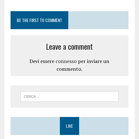
u
v
o
a
v
f
a
i
BE THE FIRST TO COMMENT
f
n
i
e
n
s
e
t
s
r
t
a
Leave a comment
r
)
a
)
Devi essere
connesso
per inviare un
commento.
LIVE