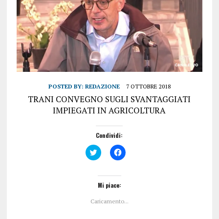
POSTED BY:
REDAZIONE
7 OTTOBRE 2018
TRANI CONVEGNO SUGLI SVANTAGGIATI
IMPIEGATI IN AGRICOLTURA
Condividi:
F
F
a
a
i
i
c
c
l
l
i
i
Mi piace:
c
c
q
p
Caricamento...
u
e
i
r
p
c