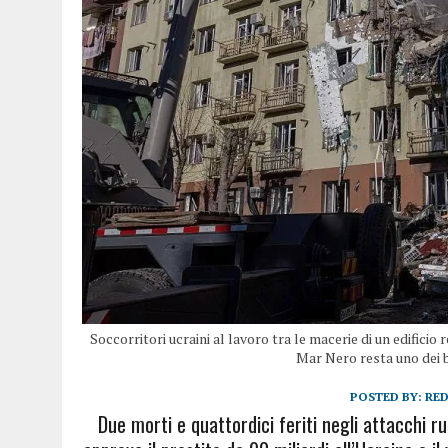
Soccorritori ucraini al lavoro tra le macerie di un edifici
Mar Nero resta uno dei be
POSTED BY:
RE
Due morti e quattordici feriti negli attacchi r