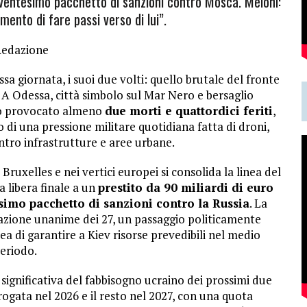
il ventesimo pacchetto di sanzioni contro Mosca. Meloni:
mento di fare passi verso di lui”.
Redazione
sa giornata, i suoi due volti: quello brutale del fronte
 A Odessa, città simbolo sul Mar Nero e bersaglio
nno provocato almeno
due morti e quattordici feriti
,
o di una pressione militare quotidiana fatta di droni,
tro infrastrutture e aree urbane.
Bruxelles e nei vertici europei si consolida la linea del
a libera finale a un
prestito da 90 miliardi di euro
simo pacchetto di sanzioni contro la Russia
. La
vazione unanime dei 27, un passaggio politicamente
 di garantire a Kiev risorse prevedibili nel medio
eriodo.
significativa del fabbisogno ucraino dei prossimi due
ogata nel 2026 e il resto nel 2027, con una quota