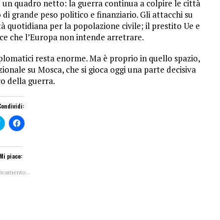
un quadro netto: la guerra continua a colpire le città
i grande peso politico e finanziario. Gli attacchi su
à quotidiana per la popolazione civile; il prestito Ue e
ce che l’Europa non intende arretrare.
diplomatici resta enorme. Ma è proprio in quello spazio,
azionale su Mosca, che si gioca oggi una parte decisiva
ro della guerra.
Condividi:
F
F
a
a
i
i
c
c
l
l
i
i
Mi piace:
c
c
q
p
ricamento...
u
e
i
r
p
c
e
o
r
n
c
d
o
i
n
v