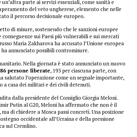
 un’altra parte ai servizi essenziali, come sanità e
 superamento del veto ungherese, elemento che nelle
ato il percorso decisionale europeo.
tto di misure, sostenendo che le sanzioni europee
e conseguenze sui Paesi più vulnerabili e sui mercati
ri russo Maria Zakharova ha accusato l’Unione europea
 e ha annunciato possibili contromisure.
manitario. Nella giornata è stato annunciato un nuovo
86 persone liberate
, 193 per ciascuna parte, con
 ha salutato l’operazione come un segnale importante,
 a casa dei militari e dei civili detenuti.
ibadita dalla presidente del Consiglio Giorgia Meloni.
imir Putin al G20, Meloni ha affermato che non è il
 ma di chiedere a Mosca passi concreti. Una posizione
 sostegno occidentale all’Ucraina e della pressione
ca sul Cremlino.