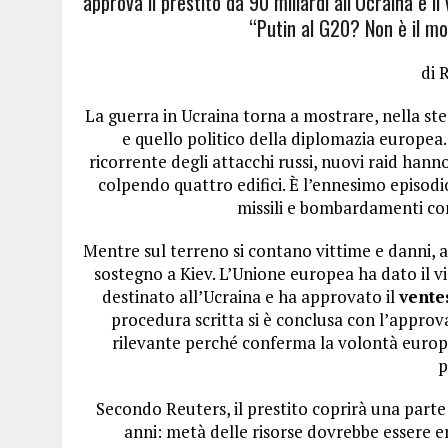
approva il prestito da 90 miliardi all’Ucraina e 
“Putin al G20? Non è il mo
di 
La guerra in Ucraina torna a mostrare, nella stes
e quello politico della diplomazia europea.
ricorrente degli attacchi russi, nuovi raid ha
colpendo quattro edifici. È l’ennesimo episodi
missili e bombardamenti con
Mentre sul terreno si contano vittime e danni, a 
sostegno a Kiev. L’Unione europea ha dato il vi
destinato all’Ucraina e ha approvato il
vente
procedura scritta si è conclusa con l’appro
rilevante perché conferma la volontà europea
p
Secondo Reuters, il prestito coprirà una parte 
anni: metà delle risorse dovrebbe essere er