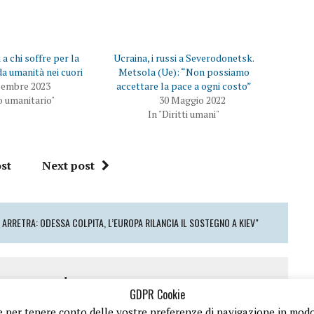
d
i
i
d
v
e
i
r
d
e
e
s
 a chi soffre per la
Ucraina, i russi a Severodonetsk.
r
u
e
F
da umanità nei cuori
Metsola (Ue): “Non possiamo
s
a
cembre 2023
accettare la pace a ogni costo”
u
c
T
e
o umanitario"
30 Maggio 2022
w
b
In "Diritti umani"
i
o
t
o
t
k
e
(
r
S
(
i
st
Next post
S
a
i
p
a
r
p
e
r
i
e
n
 ARRETRA: ODESSA COLPITA, L’EUROPA RILANCIA IL SOSTEGNO A KIEV"
i
u
n
n
u
a
n
n
a
u
n
o
 a comment
u
v
o
a
GDPR Cookie
v
f
a
i
 e per tenere conto delle vostre preferenze di navigazione in modo d