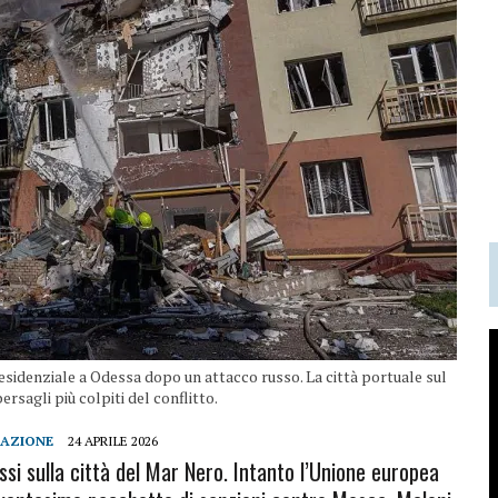
o residenziale a Odessa dopo un attacco russo. La città portuale sul
rsagli più colpiti del conflitto.
DAZIONE
24 APRILE 2026
ussi sulla città del Mar Nero. Intanto l’Unione europea