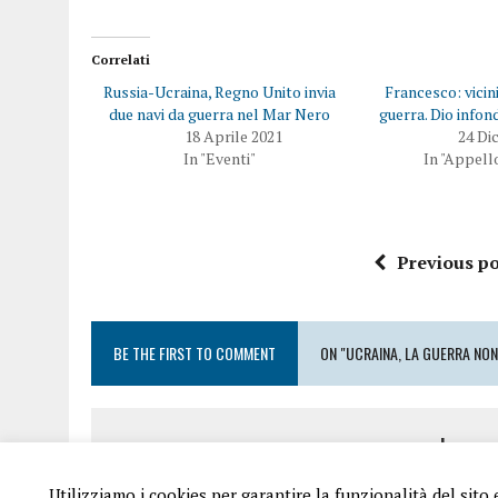
Correlati
Russia-Ucraina, Regno Unito invia
Francesco: vicini
due navi da guerra nel Mar Nero
guerra. Dio infon
18 Aprile 2021
24 Di
In "Eventi"
In "Appell
Previous po
BE THE FIRST TO COMMENT
ON "UCRAINA, LA GUERRA NON
Leave
Utilizziamo i cookies per garantire la funzionalità del sito