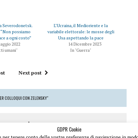
i a Severodonetsk.
L’Ucraina, il Medioriente e la
: “Non possiamo
variabile elettorale: le mosse degli
ace a ogni costo”
Usa aspettando la pace
aggio 2022
14 Dicembre 2023
itti umani"
In "Guerra"
st
Next post
PER COLLOQUI CON ZELENSKY"
 a comment
GDPR Cookie
 e per tenere conto delle vostre preferenze di navigazione in modo d