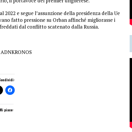
rlo, il portavoce del premier ungherese.
dal 2022 e segue l’assunzione della presidenza della Ue
vano fatto pressione su Orban affinché migliorasse i
freddati dal conflitto scatenato dalla Russia.
: ADNKRONOS
Condividi:
Mi piace: