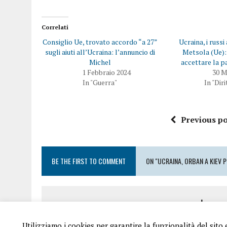
Correlati
Consiglio Ue, trovato accordo “a 27”
Ucraina, i russ
sugli aiuti all’Ucraina: l’annuncio di
Metsola (Ue)
Michel
accettare la p
1 Febbraio 2024
30 M
In "Guerra"
In "Dir
Previous po
BE THE FIRST TO COMMENT
ON "UCRAINA, ORBAN A KIEV 
Leave
Utilizziamo i cookies per garantire la funzionalità del sito