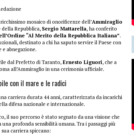
Redazione
 ricchissimo mosaico di onorificenze dell’
Ammiraglio
te della Repubblica,
Sergio Mattarella
, ha conferito
ell’Ordine “Al Merito della Repubblica Italiana”
.
uzionali, destinato a chi ha saputo servire il Paese con
e e abnegazione.
prile dal Prefetto di Taranto,
Ernesto Liguori
, che a
ma all’Ammiraglio in una cerimonia ufficiale.
ile con il mare e le radici
na carriera durata 44 anni, caratterizzata da incarichi
la difesa nazionale e internazionale.
o, il suo percorso è stato segnato da una visione che
 una profonda sensibilità umana. Tra i passaggi più
la sua carriera spiccano: