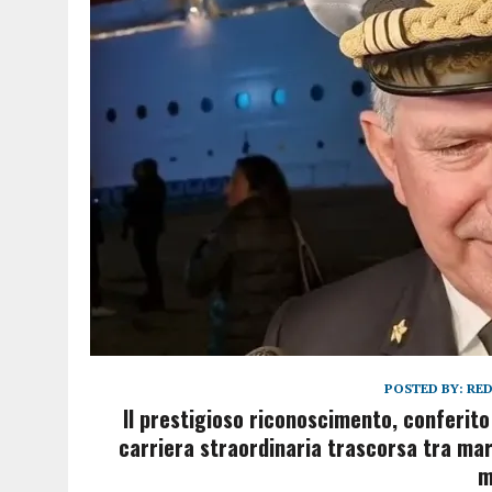
POSTED BY:
RE
Il prestigioso riconoscimento, conferit
carriera straordinaria trascorsa tra ma
m