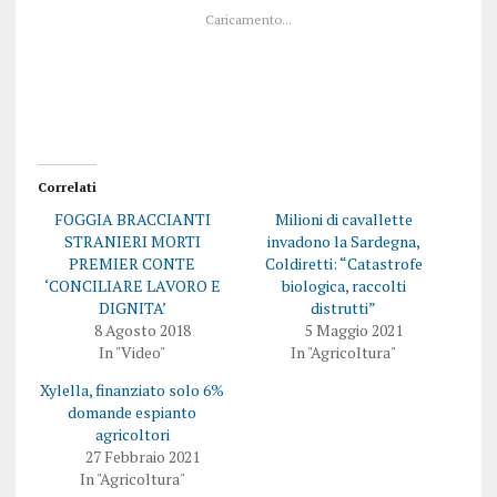
q
p
Caricamento...
u
e
i
r
p
c
e
o
r
n
c
d
o
i
n
v
d
i
i
d
v
e
i
r
Correlati
d
e
e
s
FOGGIA BRACCIANTI
Milioni di cavallette
r
u
e
F
STRANIERI MORTI
invadono la Sardegna,
s
a
PREMIER CONTE
Coldiretti: “Catastrofe
u
c
T
e
‘CONCILIARE LAVORO E
biologica, raccolti
w
b
DIGNITA’
distrutti”
i
o
t
o
8 Agosto 2018
5 Maggio 2021
t
k
In "Video"
In "Agricoltura"
e
(
r
S
(
i
Xylella, finanziato solo 6%
S
a
i
p
domande espianto
a
r
agricoltori
p
e
r
i
27 Febbraio 2021
e
n
In "Agricoltura"
i
u