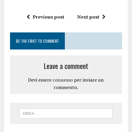
n
n
u
a
n
n
a
u
n
o
Previous post
Next post
u
v
o
a
v
f
a
i
f
n
i
e
BE THE FIRST TO COMMENT
n
s
e
t
s
r
t
a
r
)
a
Leave a comment
)
Devi essere
connesso
per inviare un
commento.