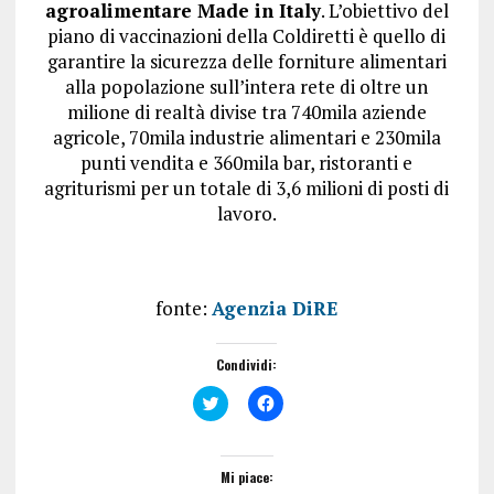
agroalimentare Made in Italy
. L’obiettivo del
piano di vaccinazioni della Coldiretti è quello di
garantire la sicurezza delle forniture alimentari
alla popolazione sull’intera rete di oltre un
milione di realtà divise tra 740mila aziende
agricole, 70mila industrie alimentari e 230mila
punti vendita e 360mila bar, ristoranti e
agriturismi per un totale di 3,6 milioni di posti di
lavoro.
fonte:
Agenzia DiRE
Condividi:
F
F
a
a
i
i
c
c
l
l
i
i
Mi piace:
c
c