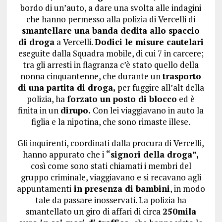
bordo di un’auto, a dare una svolta alle indagini
che hanno permesso alla polizia di Vercelli di
smantellare una banda dedita allo spaccio
di droga
a Vercelli.
Dodici le misure cautelari
eseguite dalla Squadra mobile, di cui 7 in carcere;
tra gli arresti in flagranza c’è stato quello della
nonna cinquantenne, che durante un
trasporto
di una partita di droga,
per fuggire all’alt della
polizia, ha
forzato un posto di blocco
ed è
finita in un
dirupo.
Con lei viaggiavano in auto la
figlia e la nipotina, che sono rimaste illese.
Gli inquirenti, coordinati dalla procura di Vercelli,
hanno appurato che i
“signori della droga”,
così come sono stati chiamati i membri del
gruppo criminale, viaggiavano e si recavano agli
appuntamenti
in presenza di bambini
, in modo
tale da passare inosservati. La polizia ha
smantellato un giro di affari di circa
250mila