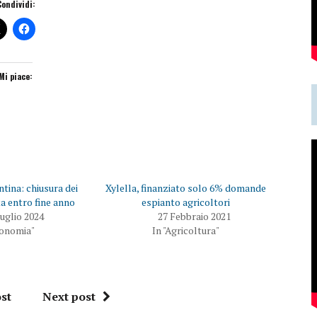
Condividi:
Mi piace:
tina: chiusura dei
Xylella, finanziato solo 6% domande
ta entro fine anno
espianto agricoltori
uglio 2024
27 Febbraio 2021
conomia"
In "Agricoltura"
st
Next post