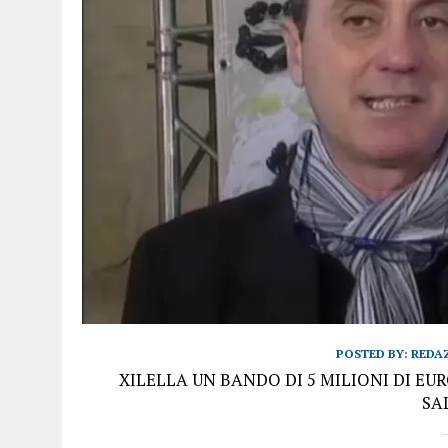
POSTED BY:
REDA
XILELLA UN BANDO DI 5 MILIONI DI EU
SA